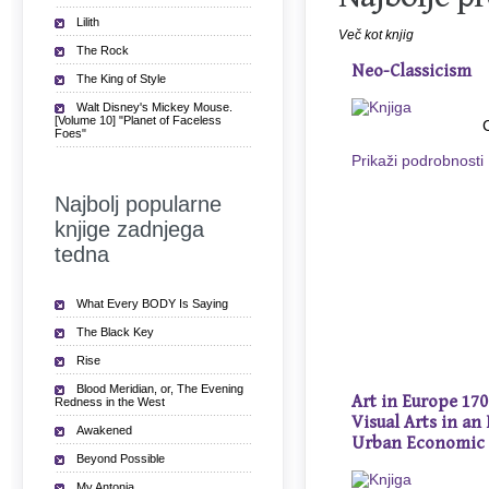
Lilith
Več kot knjig
The Rock
Neo-Classicism
The King of Style
Walt Disney's Mickey Mouse.
[Volume 10] "Planet of Faceless
Foes"
Prikaži podrobnosti
Najbolj popularne
knjige zadnjega
tedna
What Every BODY Is Saying
The Black Key
Rise
Blood Meridian, or, The Evening
Art in Europe 170
Redness in the West
Visual Arts in a
Awakened
Urban Economic
Beyond Possible
My Antonia