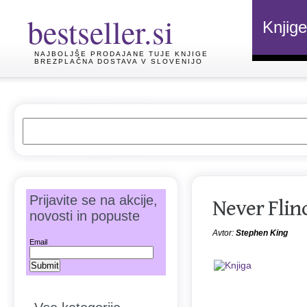
bestseller.si
Knjige
NAJBOLJŠE PRODAJANE TUJE KNJIGE
BREZPLAČNA DOSTAVA V SLOVENIJO
Prijavite se na akcije,
Never Flin
novosti in popuste
Avtor:
Stephen King
Email
i platnicami
jige:
16.84 EUR
ne 05.08.2026)