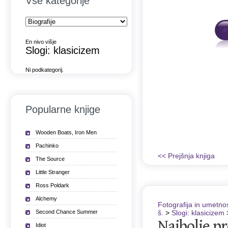
Vse kategorije
tava knjige v Slovenijo
več
En nivo višje
Slogi: klasicizem
Ni podkategorij.
Popularne knjige
Wooden Boats, Iron Men
Pachinko
<< Prejšnja knjiga
The Source
Little Stranger
Ross Poldark
Alchemy
Fotografija in umetno
Second Chance Summer
š.
>
Slogi: klasicizem
Najbolje pr
Idiot