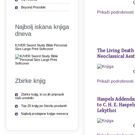
Beyond Possible
Prikaži podrobnosti
Najbolj iskana knjiga
dneva
KJVER Sword Study Bible Personal
Size Large Print Softcover
The Living Death 
Neoclassical Aest
Zbirke knjig
Prikaži podrobnosti
Zbirke knjig, ki so jih pripravili
naši uredniki
Haspels Addenda:
to C. H. E. Haspel
Top 25 knjig po številu prodanih
Lekythoi
Najbolj prodajane knjige meseca