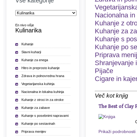
Vse kategorije
Vegetarijansk
Nacionalna in 
Kuhanje z otro
En nivo višje
Kulinarika
Kuhanje za z
Kuhanje s po
Kuhanje
Kuhanje po se
Slavni kuharji
Priprava meni
Kuhanje za enega
Shranjevanje 
Hitro in preprosto kuhanje
Pijače
Zdrava in polnovredna hrana
Cigare in kaje
Vegetarijanska kuhinja
Nacionalna in lokalna kuhinja
Več kot knjig
Kuhanje z otroci in za otroke
The Best of Clay 
Kuhanje za zabave
Kuhanje s posebnimi napravami
Kuhanje po sestavinah
Prikaži podrobnosti
Priprava menijev