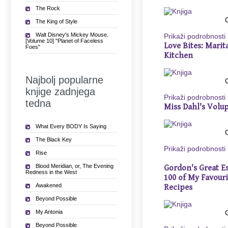
The Rock
The King of Style
Walt Disney's Mickey Mouse.
Prikaži podrobnosti
[Volume 10] "Planet of Faceless
Love Bites: Marit
Foes"
Kitchen
Najbolj popularne
knjige zadnjega
Prikaži podrobnosti
tedna
Miss Dahl's Volu
What Every BODY Is Saying
The Black Key
Prikaži podrobnosti
Rise
Blood Meridian, or, The Evening
Gordon's Great Es
Redness in the West
100 of My Favouri
Awakened
Recipes
Beyond Possible
My Antonia
Beyond Possible