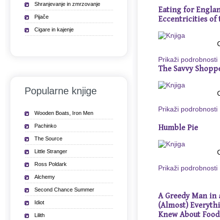
Shranjevanje in zmrzovanje
Eating for Engla
Pijače
Eccentricities of 
Cigare in kajenje
Prikaži podrobnosti
The Savvy Shopp
Popularne knjige
Prikaži podrobnosti
Wooden Boats, Iron Men
Pachinko
Humble Pie
The Source
Little Stranger
Ross Poldark
Prikaži podrobnosti
Alchemy
Second Chance Summer
A Greedy Man in
Idiot
(Almost) Everyth
Knew About Food
Lilith