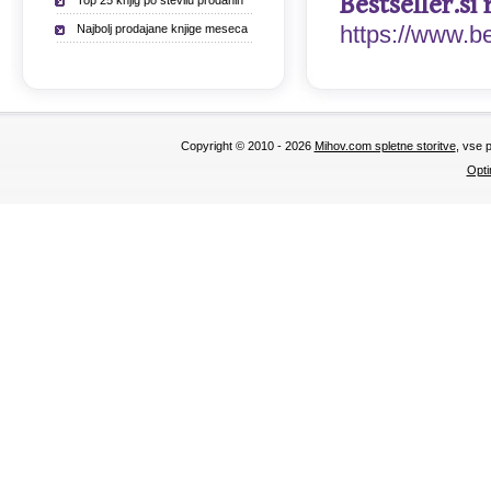
Bestseller.si 
Top 25 knjig po številu prodanih
https://www.b
Najbolj prodajane knjige meseca
Copyright © 2010 - 2026
Mihov.com spletne storitve
, vse 
Opti