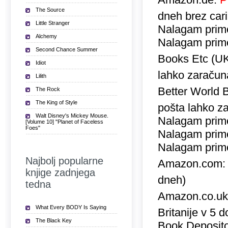
The Source
dneh brez car
Little Stranger
Nalagam prime
Alchemy
Nalagam prime
Second Chance Summer
Books Etc (U
Idiot
lahko zaračuna
Lilith
Better World 
The Rock
The King of Style
pošta lahko za
Walt Disney's Mickey Mouse.
Nalagam prime
[Volume 10] "Planet of Faceless
Foes"
Nalagam prime
Nalagam prime
Najbolj popularne
Amazon.com
knjige zadnjega
dneh)
tedna
Amazon.co.u
What Every BODY Is Saying
Britanije v 5 
The Black Key
Book Deposito