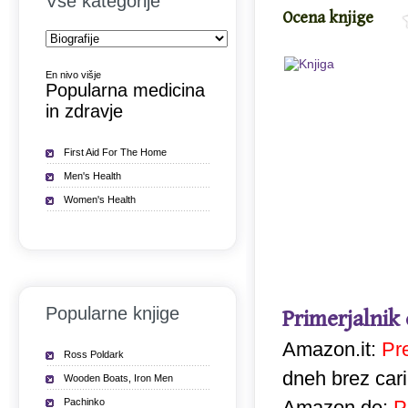
Vse kategorije
Ocena knjige
En nivo višje
Popularna medicina
in zdravje
First Aid For The Home
Men's Health
Women's Health
Popularne knjige
Primerjalnik
Amazon.it:
Pr
Ross Poldark
dneh brez car
Wooden Boats, Iron Men
Pachinko
Amazon.de:
P