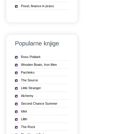
Posel, finance in pravo
Popularne knjige
Ross Poldark
Wooden Boats, Iron Men
Pachinko
The Source
Little Stranger
Alchemy
Second Chance Summer
Idiot
Lilith
The Rock