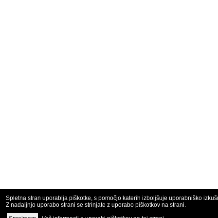
Spletna stran uporablja piškotke, s pomočjo katerih izboljšuje uporabniško izkuš
Z nadaljnjo uporabo strani se strinjate z uporabo piškotkov na strani.