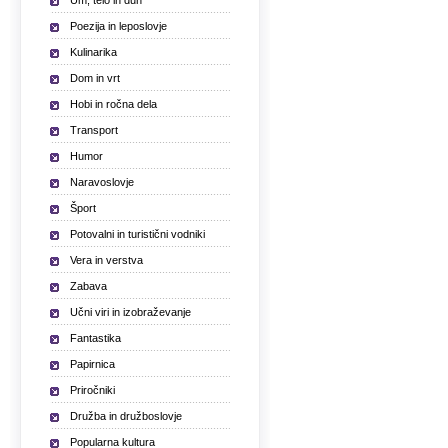
Um, telo in duh
Poezija in leposlovje
Kulinarika
Dom in vrt
Hobi in ročna dela
Transport
Humor
Naravoslovje
Šport
Potovalni in turistični vodniki
Vera in verstva
Zabava
Učni viri in izobraževanje
Fantastika
Papirnica
Priročniki
Družba in družboslovje
Popularna kultura