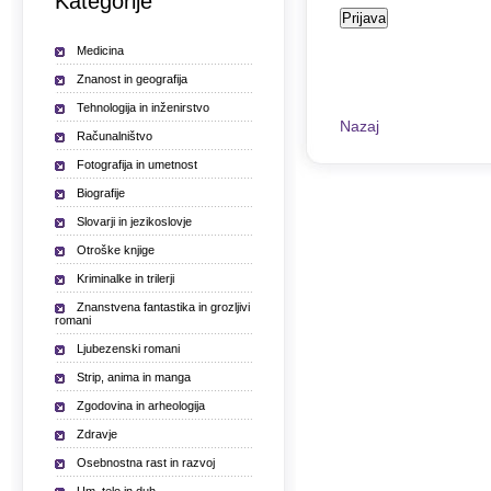
Kategorije
Medicina
Znanost in geografija
Tehnologija in inženirstvo
Nazaj
Računalništvo
Fotografija in umetnost
Biografije
Slovarji in jezikoslovje
Otroške knjige
Kriminalke in trilerji
Znanstvena fantastika in grozljivi
romani
Ljubezenski romani
Strip, anima in manga
Zgodovina in arheologija
Zdravje
Osebnostna rast in razvoj