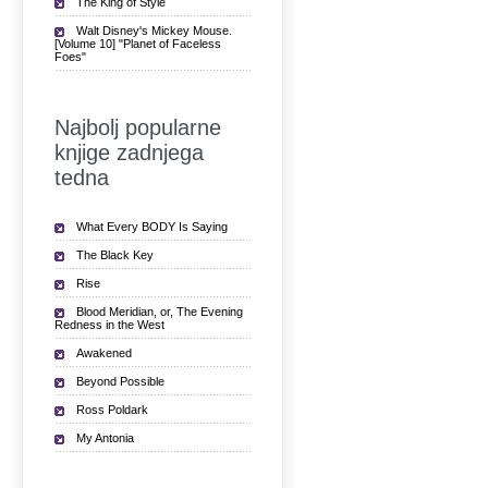
The King of Style
Walt Disney's Mickey Mouse.
[Volume 10] "Planet of Faceless
Foes"
Najbolj popularne
knjige zadnjega
tedna
What Every BODY Is Saying
The Black Key
Rise
Blood Meridian, or, The Evening
Redness in the West
Awakened
Beyond Possible
Ross Poldark
My Antonia