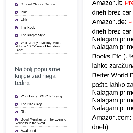
Amazon.it:
Pr
Second Chance Summer
dneh brez car
Idiot
Lilith
Amazon.de:
P
The Rock
dneh brez car
The King of Style
Nalagam prime
Walt Disney's Mickey Mouse.
Nalagam prime
[Volume 10] "Planet of Faceless
Foes"
Books Etc (U
lahko zaračuna
Najbolj popularne
Better World 
knjige zadnjega
tedna
pošta lahko za
Nalagam prime
What Every BODY Is Saying
Nalagam prime
The Black Key
Nalagam prime
Rise
Amazon.com
Blood Meridian, or, The Evening
Redness in the West
dneh)
Awakened