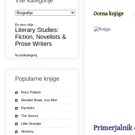
Vse kategorije
Ocena knjige
En nivo višje
Literary Studies:
Fiction, Novelists &
Prose Writers
Ni podkategorij.
Popularne knjige
Ross Poldark
Wooden Boats, Iron Men
Pachinko
The Source
Little Stranger
Primerjalnik
Alchemy