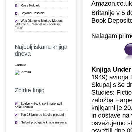
Amazon.co.u
Ross Poldark
Britanije v 5 
Beyond Possible
Book Deposito
Walt Disney's Mickey Mouse.
[Volume 10] "Planet of Faceless
Foes"
Nalagam prime
Najbolj iskana knjiga
dneva
Carmilla
Knjiga Under
1949) avtorja 
Skupaj s še dr
Zbirke knjig
Studies: Ficti
založba Harper
Zbirke knjig, ki so jih pripravili
knjigarni je 
naši uredniki
in dostave na 
Top 25 knjig po številu prodanih
osvežujemo sk
Najbolj prodajane knjige meseca
osvežili dne 0