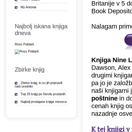
Britanije v 5 
My Antonia
Book Deposito
Nalagam prime
Najbolj iskana knjiga
dneva
Ross Poldark
Knjiga Nine L
Dawson, Alex 
Zbirke knjig
drugimi knjiga
pa jo je založ
Zbirke knjig, ki so jih pripravili
naši uredniki
naši knjigarni
Top 25 knjig po številu prodanih
poštnine
in do
Najbolj prodajane knjige meseca
cenah knjig o
nazadnje osve
K tej knjigi 