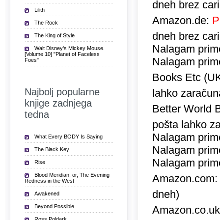
dneh brez car
Lilith
Amazon.de:
P
The Rock
dneh brez car
The King of Style
Nalagam prime
Walt Disney's Mickey Mouse.
[Volume 10] "Planet of Faceless
Nalagam prime
Foes"
Books Etc (U
Najbolj popularne
lahko zaračuna
knjige zadnjega
Better World 
tedna
pošta lahko za
Nalagam prime
What Every BODY Is Saying
Nalagam prime
The Black Key
Nalagam prime
Rise
Blood Meridian, or, The Evening
Amazon.com
Redness in the West
dneh)
Awakened
Beyond Possible
Amazon.co.u
Ross Poldark