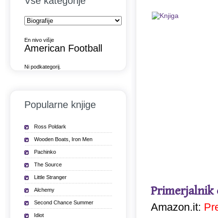
Vse kategorije
En nivo višje
American Football
Ni podkategorij.
Popularne knjige
Ross Poldark
Wooden Boats, Iron Men
Pachinko
The Source
Little Stranger
Primerjalnik
Alchemy
Second Chance Summer
Amazon.it:
Pr
Idiot