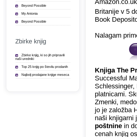
Amazon.co.u
Beyond Possible
Britanije v 5 
My Antonia
Book Deposito
Beyond Possible
Nalagam prime
Zbirke knjig
Zbirke knjig, ki so jih pripravili
naši uredniki
Top 25 knjig po številu prodanih
Knjiga The P
Najbolj prodajane knjige meseca
Successful Mar
Schlessinger, 
platnicami. Sk
Zmenki, medose
jo je založba 
naši knjigarni
poštnine
in do
cenah knjig o