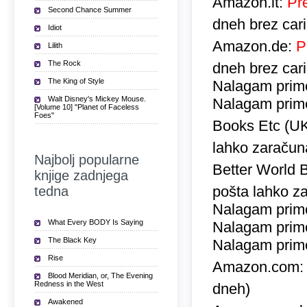
Amazon.it:
Pr
Second Chance Summer
dneh brez car
Idiot
Amazon.de:
P
Lilith
The Rock
dneh brez car
The King of Style
Nalagam prime
Walt Disney's Mickey Mouse.
Nalagam prime
[Volume 10] "Planet of Faceless
Foes"
Books Etc (U
lahko zaračuna
Najbolj popularne
Better World 
knjige zadnjega
pošta lahko za
tedna
Nalagam prime
What Every BODY Is Saying
Nalagam prime
The Black Key
Nalagam prime
Rise
Amazon.com
Blood Meridian, or, The Evening
Redness in the West
dneh)
Awakened