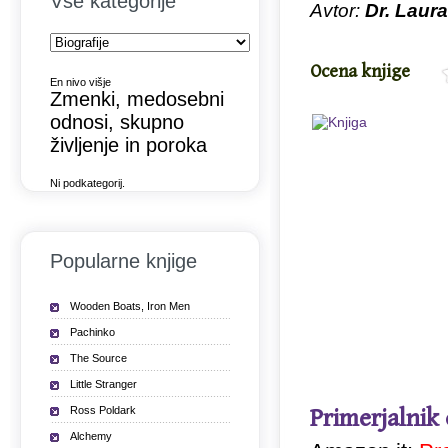
Vse kategorije
Avtor:
Dr. Laur
Ocena knjige
En nivo višje
Zmenki, medosebni
odnosi, skupno
življenje in poroka
Ni podkategorij.
Popularne knjige
Wooden Boats, Iron Men
Pachinko
The Source
Little Stranger
Ross Poldark
Primerjalnik
Alchemy