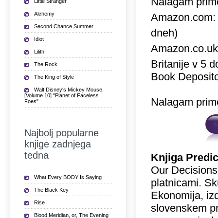
Nalagam prime
Little Stranger
Alchemy
Amazon.com
Second Chance Summer
dneh)
Idiot
Amazon.co.u
Lilith
Britanije v 5 
The Rock
Book Deposito
The King of Style
Walt Disney's Mickey Mouse.
[Volume 10] "Planet of Faceless
Nalagam prime
Foes"
Najbolj popularne
knjige zadnjega
tedna
Knjiga Predic
Our Decisions)
What Every BODY Is Saying
platnicami. Sk
The Black Key
Ekonomija, izd
Rise
slovenskem pr
Blood Meridian, or, The Evening