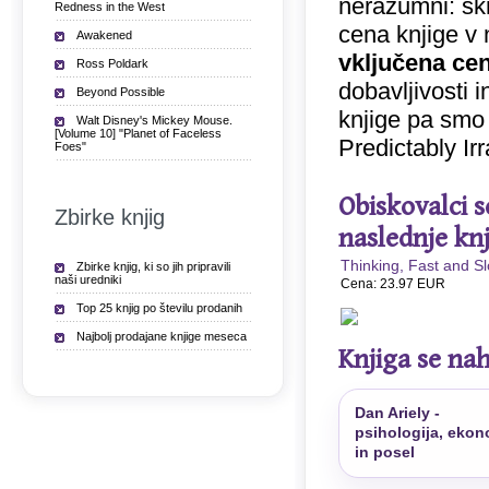
nerazumni: skri
Redness in the West
cena knjige v 
Awakened
vključena ce
Ross Poldark
dobavljivosti 
Beyond Possible
knjige pa smo
Walt Disney's Mickey Mouse.
[Volume 10] "Planet of Faceless
Predictably Ir
Foes"
Obiskovalci s
Zbirke knjig
naslednje knj
Thinking, Fast and S
Zbirke knjig, ki so jih pripravili
naši uredniki
Cena: 23.97 EUR
Top 25 knjig po številu prodanih
Najbolj prodajane knjige meseca
Knjiga se nah
D
Dan Ariely -
psihologija, ekon
in posel