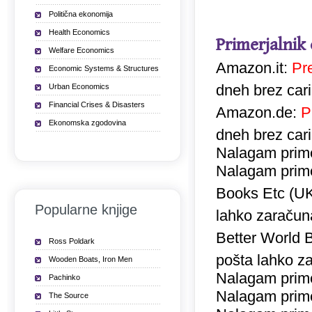
Politična ekonomija
Health Economics
Primerjalnik
Welfare Economics
Amazon.it:
Pr
Economic Systems & Structures
dneh brez car
Urban Economics
Financial Crises & Disasters
Amazon.de:
P
Ekonomska zgodovina
dneh brez car
Nalagam prime
Nalagam prime
Books Etc (U
Popularne knjige
lahko zaračuna
Better World 
Ross Poldark
pošta lahko za
Wooden Boats, Iron Men
Nalagam prime
Pachinko
Nalagam prime
The Source