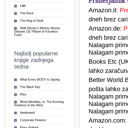
Primerjalnik
Lilith
Amazon.it:
Pr
The Rock
dneh brez car
The King of Style
Amazon.de:
P
Walt Disney's Mickey Mouse.
[Volume 10] "Planet of Faceless
Foes"
dneh brez car
Nalagam prime
Nalagam prime
Najbolj popularne
knjige zadnjega
Books Etc (U
tedna
lahko zaračuna
Better World 
What Every BODY Is Saying
The Black Key
pošta lahko za
Rise
Nalagam prime
Blood Meridian, or, The Evening
Nalagam prime
Redness in the West
Nalagam prime
Awakened
Amazon.com
Corporate Finance
Ross Poldark