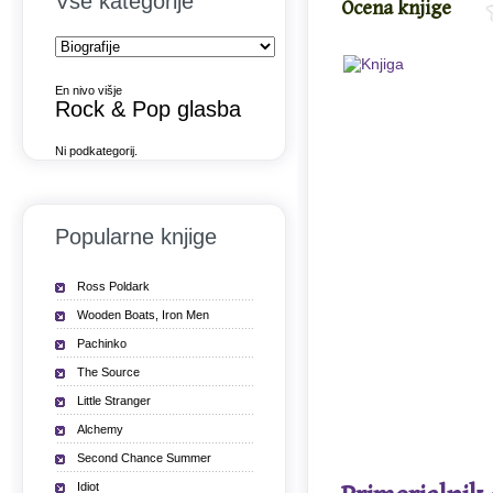
Vse kategorije
Ocena knjige
En nivo višje
Rock & Pop glasba
Ni podkategorij.
Popularne knjige
Ross Poldark
Wooden Boats, Iron Men
Pachinko
The Source
Little Stranger
Alchemy
Second Chance Summer
Idiot