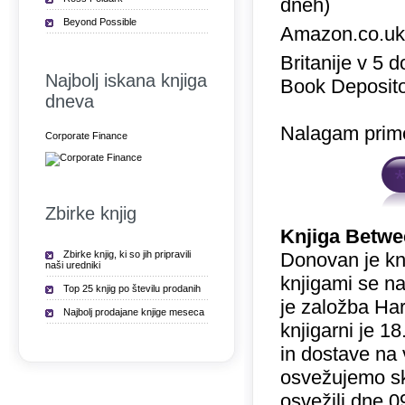
dneh)
Beyond Possible
Amazon.co.u
Britanije v 5 
Najbolj iskana knjiga
Book Deposito
dneva
Nalagam prime
Corporate Finance
Zbirke knjig
Knjiga Betwe
Zbirke knjig, ki so jih pripravili
Donovan je kn
naši uredniki
knjigami se na
Top 25 knjig po številu prodanih
je založba Har
Najbolj prodajane knjige meseca
knjigarni je 
in dostave na 
osvežujemo sk
osvežili dne 0