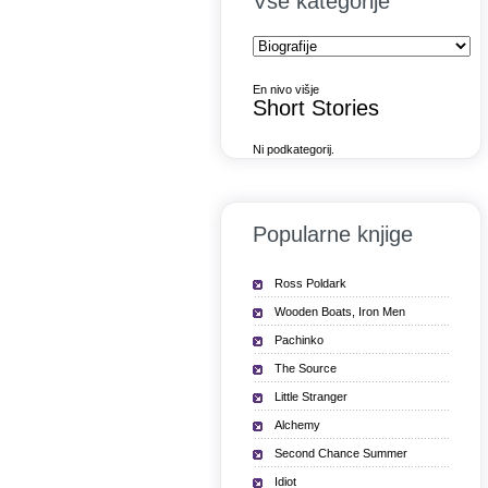
Vse kategorije
En nivo višje
Short Stories
Ni podkategorij.
Popularne knjige
Ross Poldark
Wooden Boats, Iron Men
Pachinko
The Source
Little Stranger
Alchemy
Second Chance Summer
Idiot