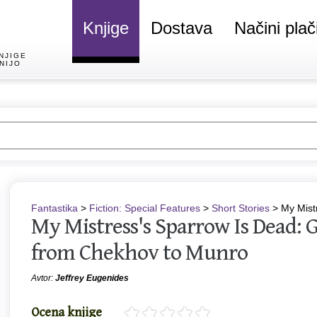
Knjige
Dostava
Načini plač
NJIGE
NIJO
Fantastika
>
Fiction: Special Features
>
Short Stories
> My Mist
My Mistress's Sparrow Is Dead: G
from Chekhov to Munro
Avtor:
Jeffrey Eugenides
Ocena knjige