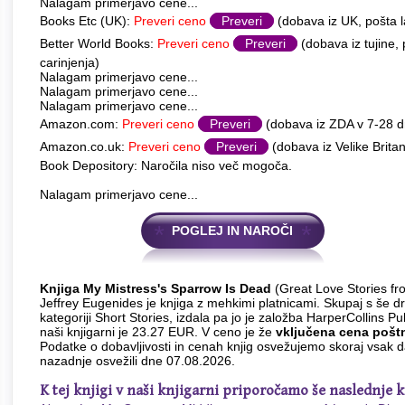
Nalagam primerjavo cene...
Books Etc (UK):
Preveri ceno
Preveri
(dobava iz UK, pošta l
Better World Books:
Preveri ceno
Preveri
(dobava iz tujine,
carinjenja)
Nalagam primerjavo cene...
Nalagam primerjavo cene...
Nalagam primerjavo cene...
Amazon.com:
Preveri ceno
Preveri
(dobava iz ZDA v 7-28 
Amazon.co.uk:
Preveri ceno
Preveri
(dobava iz Velike Britan
Book Depository: Naročila niso več mogoča.
Nalagam primerjavo cene...
POGLEJ IN NAROČI
Knjiga My Mistress's Sparrow Is Dead
(Great Love Stories fr
Jeffrey Eugenides je knjiga z mehkimi platnicami. Skupaj s še d
kategoriji Short Stories, izdala pa jo je založba HarperCollins P
naši knjigarni je 23.27 EUR. V ceno je že
vključena cena pošt
Podatke o dobavljivosti in cenah knjig osvežujemo skoraj vsak 
nazadnje osvežili dne 07.08.2026.
K tej knjigi v naši knjigarni priporočamo še naslednje k