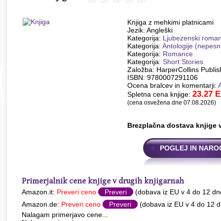
Knjiga z mehkimi platnicami
Jezik: Angleški
Kategorija:
Ljubezenski roman
Kategorija:
Antologije (nepesn
Kategorija:
Romance
Kategorija:
Short Stories
Založba: HarperCollins Publis
ISBN: 9780007291106
Ocena bralcev in komentarji:
23.27
E
Spletna cena knjige:
(cena osvežena dne 07.08.2026)
Brezplačna dostava knjige 
POGLEJ IN NARO
Primerjalnik cene knjige v drugih knjigarnah
Amazon.it:
Preveri ceno
Preveri
(dobava iz EU v 4 do 12 dn
Amazon.de:
Preveri ceno
Preveri
(dobava iz EU v 4 do 12 d
Nalagam primerjavo cene...