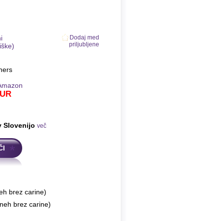
i
Dodaj med
priljubljene
iške)
hers
Amazon
UR
v Slovenijo
več
ČI
eh brez carine)
neh brez carine)