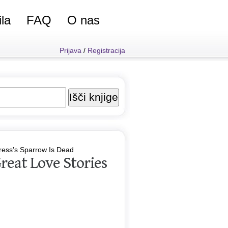
ila
FAQ
O nas
Prijava
/
Registracija
ress's Sparrow Is Dead
reat Love Stories