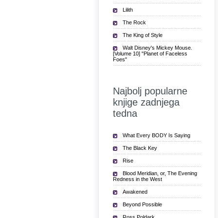
Lilith
The Rock
The King of Style
Walt Disney's Mickey Mouse.
[Volume 10] "Planet of Faceless
Foes"
Najbolj popularne
knjige zadnjega
tedna
What Every BODY Is Saying
The Black Key
Rise
Blood Meridian, or, The Evening
Redness in the West
Awakened
Beyond Possible
Ross Poldark