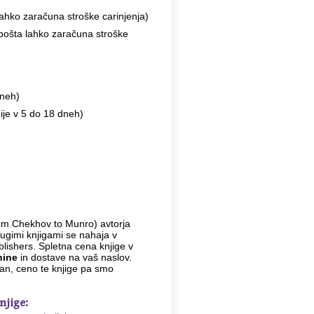
ahko zaračuna stroške carinjenja)
 pošta lahko zaračuna stroške
dneh)
ije v 5 do 18 dneh)
om Chekhov to Munro) avtorja
rugimi knjigami se nahaja v
ublishers. Spletna cena knjige v
nine
in dostave na vaš naslov.
dan, ceno te knjige pa smo
njige: