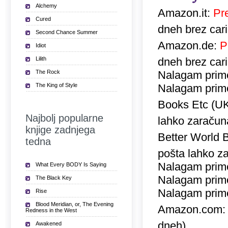
Alchemy
Amazon.it:
Pr
Cured
dneh brez car
Second Chance Summer
Amazon.de:
P
Idiot
Lilith
dneh brez car
The Rock
Nalagam prime
The King of Style
Nalagam prime
Books Etc (U
Najbolj popularne
lahko zaračuna
knjige zadnjega
Better World 
tedna
pošta lahko za
Nalagam prime
What Every BODY Is Saying
Nalagam prime
The Black Key
Nalagam prime
Rise
Blood Meridian, or, The Evening
Amazon.com
Redness in the West
dneh)
Awakened