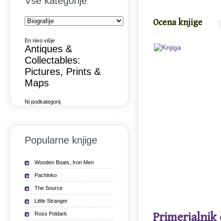
Vse kategorije
Ocena knjige
En nivo višje
Antiques &
Collectables:
Pictures, Prints &
Maps
Ni podkategorij.
Popularne knjige
Wooden Boats, Iron Men
Pachinko
The Source
Little Stranger
Primerjalnik
Ross Poldark