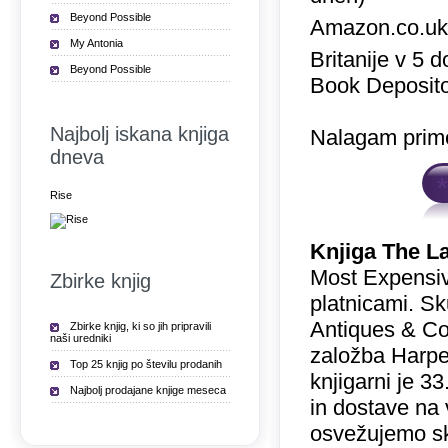
Beyond Possible
Amazon.co.u
My Antonia
Britanije v 5 
Beyond Possible
Book Deposito
Najbolj iskana knjiga
Nalagam prime
dneva
Rise
Knjiga The L
Most Expensive
Zbirke knjig
platnicami. Sk
Antiques & Col
Zbirke knjig, ki so jih pripravili
naši uredniki
založba Harper
Top 25 knjig po številu prodanih
knjigarni je 
Najbolj prodajane knjige meseca
in dostave na 
osvežujemo sk