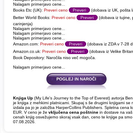
Nalagam primerjavo cene...
Books Etc (UK):
Preveri ceno
Preveri
(dobava iz UK, pošta l
Better World Books:
Preveri ceno
Preveri
(dobava iz tujine,
carinjenja)
Nalagam primerjavo cene...
Nalagam primerjavo cene...
Nalagam primerjavo cene...
Amazon.com:
Preveri ceno
Preveri
(dobava iz ZDA v 7-28 
Amazon.co.uk:
Preveri ceno
Preveri
(dobava iz Velike Britan
Book Depository: Naročila niso več mogoča.
Nalagam primerjavo cene...
POGLEJ IN NAROČI
Knjiga Up
(My Life's Journey to the Top of Everest) avtorja Be
je knjiga z mehkimi platnicami. Skupaj s še drugimi knjigami se n
izdala pa jo je založba HarperCollins Publishers. Spletna cena kn
EUR. V ceno je že
vključena cena poštnine
in dostave na vaš 
cenah knjig osvežujemo skoraj vsak dan, ceno te knjige pa smo
07.08.2026.