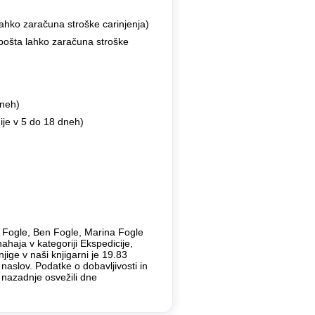
ahko zaračuna stroške carinjenja)
 pošta lahko zaračuna stroške
dneh)
ije v 5 do 18 dneh)
n Fogle, Ben Fogle, Marina Fogle
ahaja v kategoriji Ekspedicije,
jige v naši knjigarni je 19.83
naslov. Podatke o dobavljivosti in
 nazadnje osvežili dne