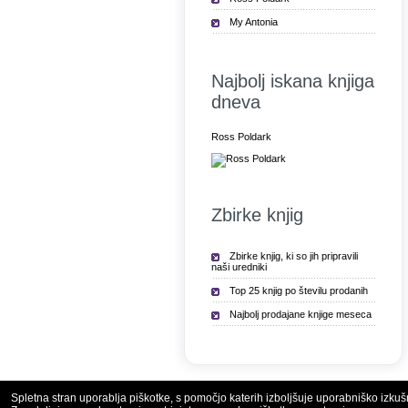
My Antonia
Najbolj iskana knjiga
dneva
Ross Poldark
Zbirke knjig
Zbirke knjig, ki so jih pripravili
naši uredniki
Top 25 knjig po številu prodanih
Najbolj prodajane knjige meseca
Spletna stran uporablja piškotke, s pomočjo katerih izboljšuje uporabniško izkuš