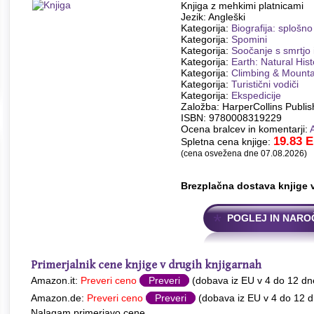
Knjiga z mehkimi platnicami
Jezik: Angleški
Kategorija:
Biografija: splošno
Kategorija:
Spomini
Kategorija:
Soočanje s smrtjo
Kategorija:
Earth: Natural His
Kategorija:
Climbing & Mounta
Kategorija:
Turistični vodiči
Kategorija:
Ekspedicije
Založba: HarperCollins Publis
ISBN: 9780008319229
Ocena bralcev in komentarji:
19.83
E
Spletna cena knjige:
(cena osvežena dne 07.08.2026)
Brezplačna dostava knjige 
POGLEJ IN NARO
Primerjalnik cene knjige v drugih knjigarnah
Amazon.it:
Preveri ceno
Preveri
(dobava iz EU v 4 do 12 dn
Amazon.de:
Preveri ceno
Preveri
(dobava iz EU v 4 do 12 d
Nalagam primerjavo cene...