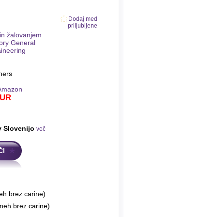
Dodaj med
priljubljene
 in žalovanjem
tory General
ineering
hers
Amazon
UR
v Slovenijo
več
ČI
eh brez carine)
neh brez carine)