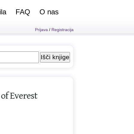
ila
FAQ
O nas
Prijava
/
Registracija
 of Everest