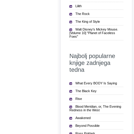
Lilith
The Rock
The King of Style
Walt Disney's Mickey Mouse.
[Volume 10] "Planet of Faceless
Foes"
Najbolj popularne
knjige zadnjega
tedna
What Every BODY Is Saying
The Black Key
Rise
Blood Meridian, or, The Evening
Redness in the West
Awakened
Beyond Possible
Ross Poldark