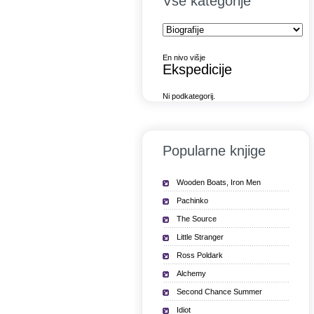
Vse kategorije
En nivo višje
Ekspedicije
Ni podkategorij.
Popularne knjige
Wooden Boats, Iron Men
Pachinko
The Source
Little Stranger
Ross Poldark
Alchemy
Second Chance Summer
Idiot