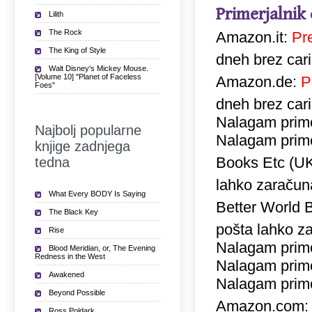
Primerjalnik
Lilith
The Rock
Amazon.it:
Pr
The King of Style
dneh brez car
Walt Disney's Mickey Mouse.
[Volume 10] "Planet of Faceless
Amazon.de:
P
Foes"
dneh brez car
Nalagam prime
Najbolj popularne
Nalagam prime
knjige zadnjega
Books Etc (U
tedna
lahko zaračuna
What Every BODY Is Saying
Better World 
The Black Key
pošta lahko za
Rise
Nalagam prime
Blood Meridian, or, The Evening
Redness in the West
Nalagam prime
Awakened
Nalagam prime
Beyond Possible
Amazon.com
Ross Poldark