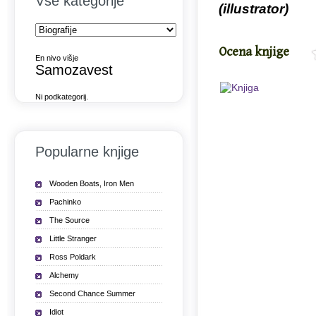
Vse kategorije
(illustrator)
Ocena knjige
En nivo višje
Samozavest
Ni podkategorij.
Popularne knjige
Wooden Boats, Iron Men
Pachinko
The Source
Little Stranger
Ross Poldark
Alchemy
Second Chance Summer
Idiot