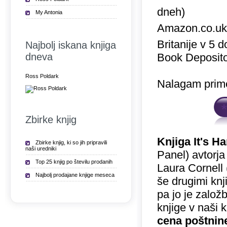
dneh)
My Antonia
Amazon.co.u
Britanije v 5 
Najbolj iskana knjiga
dneva
Book Deposito
Ross Poldark
Nalagam prime
Zbirke knjig
Knjiga It's H
Zbirke knjig, ki so jih pripravili
naši uredniki
Panel) avtorja
Top 25 knjig po številu prodanih
Laura Cornell (
Najbolj prodajane knjige meseca
še drugimi knj
pa jo je založ
knjige v naši 
cena poštnin