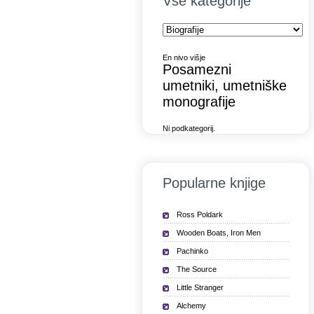
Vse kategorije
En nivo višje
Posamezni
umetniki, umetniške
monografije
Ni podkategorij.
Popularne knjige
Ross Poldark
Wooden Boats, Iron Men
Pachinko
The Source
Little Stranger
Alchemy