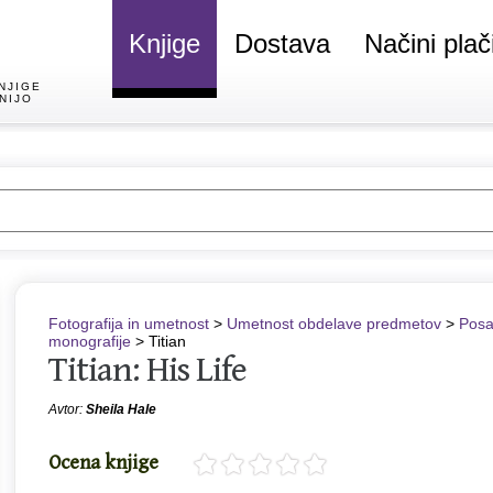
Knjige
Dostava
Načini plač
NJIGE
NIJO
Fotografija in umetnost
>
Umetnost obdelave predmetov
>
Posa
monografije
> Titian
Titian: His Life
Avtor:
Sheila Hale
Ocena knjige