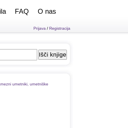
ila
FAQ
O nas
Prijava
/
Registracija
mezni umetniki, umetniške