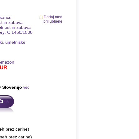
ssance
Dodaj med
priljubljene
st in zabava
etnost in zabava
ory: C 1450/1500
i, umetniške
Amazon
UR
v Slovenijo
več
ČI
eh brez carine)
neh brez carine)