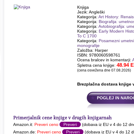
Knjiga
Jezik: Angleški
Kategorija:
Art History: Renai
Kategorija:
Biografija: umetno
Kategorija:
Avtobiografija: um
Kategorija:
Early Modern Hist
To C 1700
Kategorija:
Posamezni umetnik
monografije
Založba: Harper
ISBN: 9780060598761
Ocena bralcev in komentarji:
48.94
E
Spletna cena knjige:
(cena osvežena dne 07.08.2026)
Brezplačna dostava knjige 
POGLEJ IN NARO
Primerjalnik cene knjige v drugih knjigarnah
Amazon.it:
Preveri ceno
Preveri
(dobava iz EU v 4 do 12 dn
Amazon.de:
Preveri ceno
Preveri
(dobava iz EU v 4 do 12 d