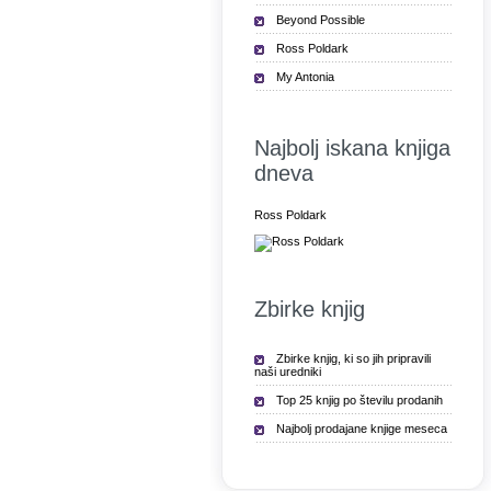
Beyond Possible
Ross Poldark
My Antonia
Najbolj iskana knjiga
dneva
Ross Poldark
Zbirke knjig
Zbirke knjig, ki so jih pripravili
naši uredniki
Top 25 knjig po številu prodanih
Najbolj prodajane knjige meseca