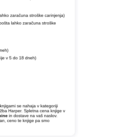
ahko zaračuna stroške carinjenja)
 pošta lahko zaračuna stroške
dneh)
ije v 5 do 18 dneh)
knjigami se nahaja v kategoriji
ožba Harper. Spletna cena knjige v
nine
in dostave na vaš naslov.
dan, ceno te knjige pa smo