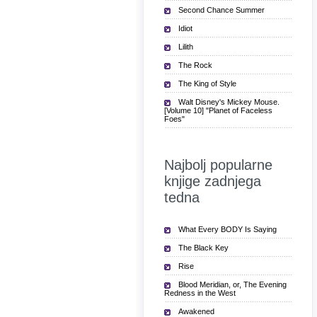
Second Chance Summer
Idiot
Lilith
The Rock
The King of Style
Walt Disney's Mickey Mouse.
[Volume 10] "Planet of Faceless
Foes"
Najbolj popularne
knjige zadnjega
tedna
What Every BODY Is Saying
The Black Key
Rise
Blood Meridian, or, The Evening
Redness in the West
Awakened