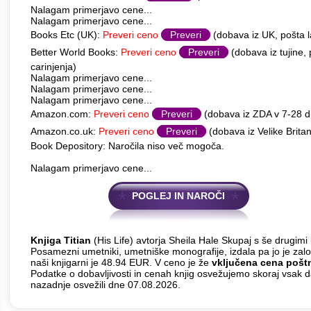
Nalagam primerjavo cene...
Nalagam primerjavo cene...
Books Etc (UK):
Preveri ceno
Preveri
(dobava iz UK, pošta l
Better World Books:
Preveri ceno
Preveri
(dobava iz tujine,
carinjenja)
Nalagam primerjavo cene...
Nalagam primerjavo cene...
Nalagam primerjavo cene...
Amazon.com:
Preveri ceno
Preveri
(dobava iz ZDA v 7-28 
Amazon.co.uk:
Preveri ceno
Preveri
(dobava iz Velike Britan
Book Depository: Naročila niso več mogoča.
Nalagam primerjavo cene...
POGLEJ IN NAROČI
Knjiga Titian
(His Life) avtorja Sheila Hale Skupaj s še drugimi 
Posamezni umetniki, umetniške monografije, izdala pa jo je zal
naši knjigarni je 48.94 EUR. V ceno je že
vključena cena pošt
Podatke o dobavljivosti in cenah knjig osvežujemo skoraj vsak 
nazadnje osvežili dne 07.08.2026.