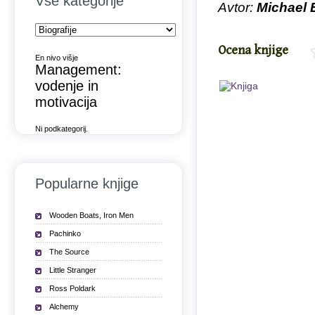
Vse kategorije
Avtor:
Michael 
Ocena knjige
En nivo višje
Management:
vodenje in
motivacija
Ni podkategorij.
Popularne knjige
Wooden Boats, Iron Men
Pachinko
The Source
Little Stranger
Ross Poldark
Alchemy