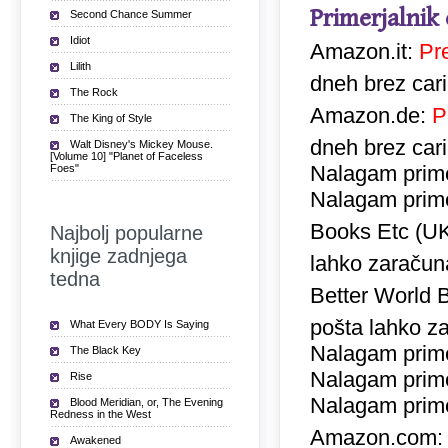
Primerjalnik
Second Chance Summer
Idiot
Amazon.it:
Pr
Lilith
dneh brez car
The Rock
Amazon.de:
P
The King of Style
dneh brez car
Walt Disney's Mickey Mouse.
[Volume 10] "Planet of Faceless
Nalagam prime
Foes"
Nalagam prime
Books Etc (U
Najbolj popularne
knjige zadnjega
lahko zaračuna
tedna
Better World 
pošta lahko za
What Every BODY Is Saying
Nalagam prime
The Black Key
Nalagam prime
Rise
Nalagam prime
Blood Meridian, or, The Evening
Redness in the West
Amazon.com
Awakened