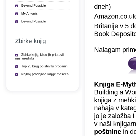
dneh)
Beyond Possible
My Antonia
Amazon.co.u
Beyond Possible
Britanije v 5 
Book Deposito
Zbirke knjig
Nalagam prime
Zbirke knjig, ki so jih pripravili
naši uredniki
Top 25 knjig po številu prodanih
Najbolj prodajane knjige meseca
Knjiga E-Myt
Building a Wo
knjiga z mehki
nahaja v kateg
jo je založba 
v naši knjigar
poštnine
in do