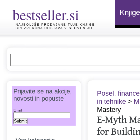
bestseller.si
Knjige
NAJBOLJŠE PRODAJANE TUJE KNJIGE
BREZPLAČNA DOSTAVA V SLOVENIJO
Prijavite se na akcije,
Posel, finance
novosti in popuste
in tehnike
>
M
Mastery
Email
E-Myth Mas
for Buildi