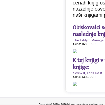
cenah knjig o
nazadnje osve
naši knjigarni
Obiskovalci s
naslednje knj
The E-Myth Manager
Cena: 16.91 EUR
K tej knjigi 
knjige:
Screw It, Let's Do It
Cena: 13.81 EUR
Copyright © 2010 - 2026
Mihov.com spletne storitve
, vse 