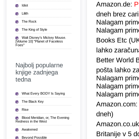
Amazon.de:
P
Idiot
dneh brez car
Lilith
Nalagam prime
The Rock
Nalagam prime
The King of Style
Walt Disney's Mickey Mouse.
Books Etc (U
[Volume 10] "Planet of Faceless
Foes"
lahko zaračuna
Better World 
Najbolj popularne
pošta lahko za
knjige zadnjega
Nalagam prime
tedna
Nalagam prime
Nalagam prime
What Every BODY Is Saying
The Black Key
Amazon.com
Rise
dneh)
Blood Meridian, or, The Evening
Redness in the West
Amazon.co.u
Awakened
Britanije v 5 
Beyond Possible