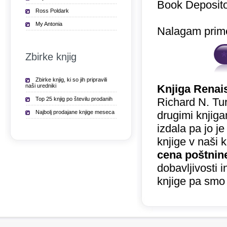
Book Deposito
Ross Poldark
My Antonia
Nalagam prime
Zbirke knjig
Zbirke knjig, ki so jih pripravili
naši uredniki
Knjiga Renai
Top 25 knjig po številu prodanih
Richard N. Tur
Najbolj prodajane knjige meseca
drugimi knjiga
izdala pa jo 
knjige v naši 
cena poštnin
dobavljivosti 
knjige pa smo