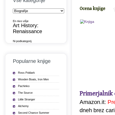
Vse kategorije
Ocena knjige
En nivo višje
Art History:
Renaissance
Ni podkategorij.
Popularne knjige
Ross Poldark
Wooden Boats, Iron Men
Pachinko
Primerjalnik
The Source
Little Stranger
Amazon.it:
Pr
Alchemy
dneh brez car
Second Chance Summer