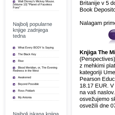
Walt Disney's Mickey Mouse.
Britanije v 5 
[Volume 10] "Planet of Faceless
Foes"
Book Deposito
Nalagam prime
Najbolj popularne
knjige zadnjega
tedna
What Every BODY Is Saying
Knjiga The Mi
The Black Key
(Perspectives)
Rise
z mehkimi plat
Blood Meridian, or, The Evening
Redness in the West
kategoriji Ume
Awakened
Pearson Educat
Beyond Possible
18.17 EUR. V
Ross Poldark
na vaš naslov.
My Antonia
osvežujemo sk
osvežili dne 0
Najbolj iskana knjiga