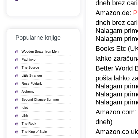
dneh brez car
Amazon.de:
P
dneh brez car
Nalagam prime
Popularne knjige
Nalagam prime
Books Etc (U
Wooden Boats, Iron Men
lahko zaračuna
Pachinko
Better World 
The Source
Little Stranger
pošta lahko za
Ross Poldark
Nalagam prime
Alchemy
Nalagam prime
Second Chance Summer
Nalagam prime
Idiot
Amazon.com
Lilith
dneh)
The Rock
Amazon.co.u
The King of Style