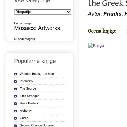
Vse kategorije
the Greek
Avtor:
Franks, H
En nivo višje
Mosaics: Artworks
Ocena knjige
Ni podkategorij.
Popularne knjige
Wooden Boats, Iron Men
Pachinko
The Source
Little Stranger
Ross Poldark
Alchemy
Cured
Second Chance Summer