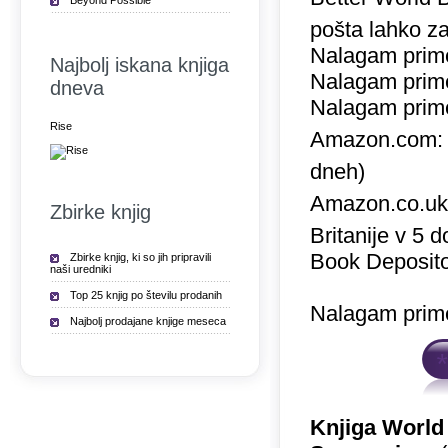
Beyond Possible
pošta lahko za
Nalagam prime
Najbolj iskana knjiga
Nalagam prime
dneva
Nalagam prime
Rise
Amazon.com
dneh)
Amazon.co.u
Zbirke knjig
Britanije v 5 
Book Deposito
Zbirke knjig, ki so jih pripravili
naši uredniki
Top 25 knjig po številu prodanih
Nalagam prime
Najbolj prodajane knjige meseca
Knjiga World