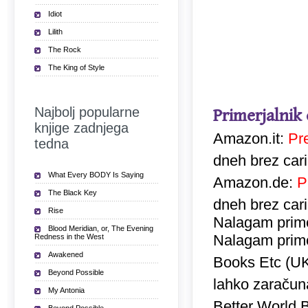
Idiot
Lilith
The Rock
The King of Style
Najbolj popularne
Primerjalnik
knjige zadnjega
Amazon.it:
Pr
tedna
dneh brez car
What Every BODY Is Saying
Amazon.de:
P
The Black Key
dneh brez car
Rise
Nalagam prime
Blood Meridian, or, The Evening
Nalagam prime
Redness in the West
Awakened
Books Etc (U
Beyond Possible
lahko zaračuna
My Antonia
Better World 