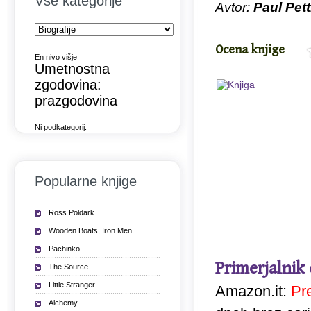
Vse kategorije
Avtor:
Paul Pett
Ocena knjige
En nivo višje
Umetnostna
zgodovina:
prazgodovina
Ni podkategorij.
Popularne knjige
Ross Poldark
Wooden Boats, Iron Men
Pachinko
Primerjalnik
The Source
Little Stranger
Amazon.it:
Pr
Alchemy