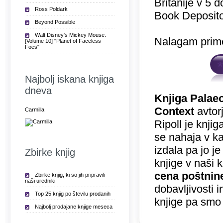
Britanije v 5 
Ross Poldark
Book Deposito
Beyond Possible
Walt Disney's Mickey Mouse.
Nalagam prime
[Volume 10] "Planet of Faceless
Foes"
Najbolj iskana knjiga
dneva
Knjiga Palaeo
Context
avtorj
Carmilla
Ripoll je knji
se nahaja v k
izdala pa jo j
Zbirke knjig
knjige v naši 
cena poštnin
Zbirke knjig, ki so jih pripravili
naši uredniki
dobavljivosti 
Top 25 knjig po številu prodanih
knjige pa smo
Najbolj prodajane knjige meseca