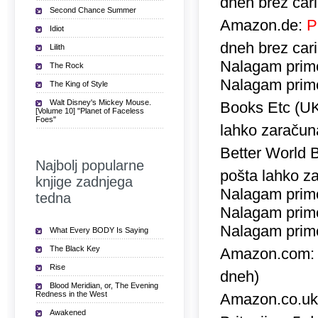
dneh brez car
Second Chance Summer
Amazon.de:
P
Idiot
dneh brez car
Lilith
Nalagam prime
The Rock
Nalagam prime
The King of Style
Walt Disney's Mickey Mouse.
Books Etc (U
[Volume 10] "Planet of Faceless
Foes"
lahko zaračuna
Better World 
Najbolj popularne
pošta lahko za
knjige zadnjega
Nalagam prime
tedna
Nalagam prime
Nalagam prime
What Every BODY Is Saying
The Black Key
Amazon.com
Rise
dneh)
Blood Meridian, or, The Evening
Redness in the West
Amazon.co.u
Awakened