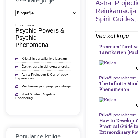
Vse kategorije
Astral Projec
Reinkarnacija i
Spirit Guides,
En nivo višje
Psychic Powers &
Več kot knjig
Psychic
Phenomena
Premium Tarot vo
Tarotkarten (Poc
Kristali in zdravljenje z barvami
Čakre, aura in duhovna energija
Astral Projection & Out-of-body
Prikaži podrobnosti
Experiences
The Infinite Min
Reinkarnacija in prejšnja življenja
Phenomenon
Spirit Guides, Angels &
Channelling
Prikaži podrobnosti
How to Develop Y
Practical Guide 
Extraordinary Po
Popularne knjige