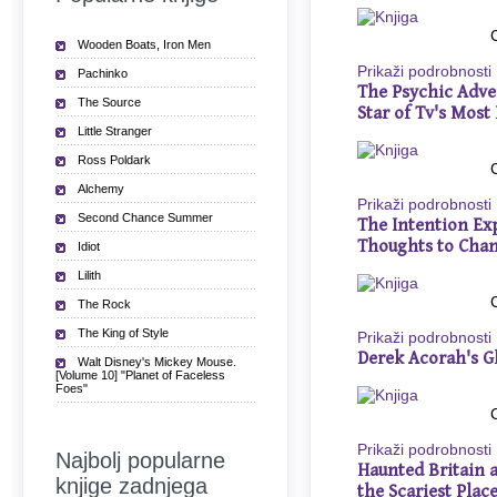
Wooden Boats, Iron Men
Prikaži podrobnosti
Pachinko
The Psychic Adve
The Source
Star of Tv's Most
Little Stranger
Ross Poldark
Alchemy
Prikaži podrobnosti
Second Chance Summer
The Intention Ex
Thoughts to Cha
Idiot
Lilith
The Rock
The King of Style
Prikaži podrobnosti
Derek Acorah's 
Walt Disney's Mickey Mouse.
[Volume 10] "Planet of Faceless
Foes"
Prikaži podrobnosti
Najbolj popularne
Haunted Britain a
knjige zadnjega
the Scariest Place