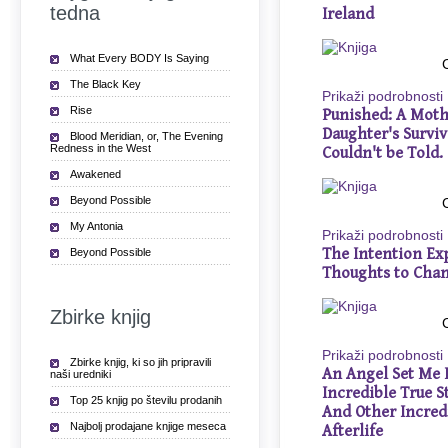
tedna
Ireland
What Every BODY Is Saying
The Black Key
Prikaži podrobnosti
Rise
Punished: A Mothe
Daughter's Surviv
Blood Meridian, or, The Evening
Redness in the West
Couldn't be Told.
Awakened
Beyond Possible
My Antonia
Prikaži podrobnosti
The Intention Ex
Beyond Possible
Thoughts to Cha
Zbirke knjig
Prikaži podrobnosti
Zbirke knjig, ki so jih pripravili
An Angel Set Me 
naši uredniki
Incredible True St
Top 25 knjig po številu prodanih
And Other Incredi
Najbolj prodajane knjige meseca
Afterlife