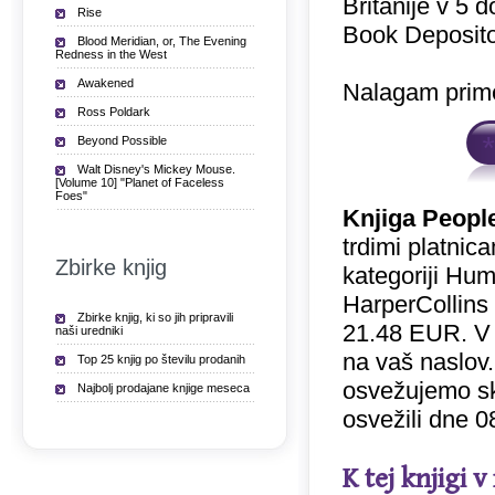
Britanije v 5 
Rise
Book Deposito
Blood Meridian, or, The Evening
Redness in the West
Awakened
Nalagam prime
Ross Poldark
Beyond Possible
Walt Disney's Mickey Mouse.
[Volume 10] "Planet of Faceless
Foes"
Knjiga Peopl
trdimi platnic
Zbirke knjig
kategoriji Hum
HarperCollins 
Zbirke knjig, ki so jih pripravili
21.48 EUR. V
naši uredniki
na vaš naslov.
Top 25 knjig po številu prodanih
osvežujemo sk
Najbolj prodajane knjige meseca
osvežili dne 0
K tej knjigi 