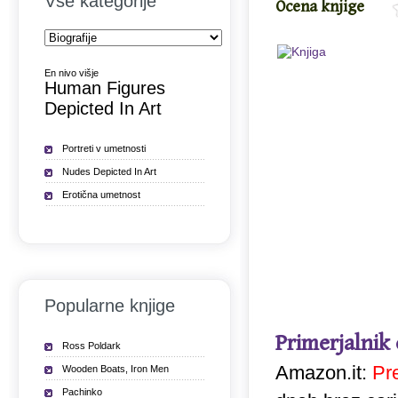
Vse kategorije
Ocena knjige
En nivo višje
Human Figures
Depicted In Art
Portreti v umetnosti
Nudes Depicted In Art
Erotična umetnost
Popularne knjige
Primerjalnik
Ross Poldark
Amazon.it:
Pr
Wooden Boats, Iron Men
Pachinko