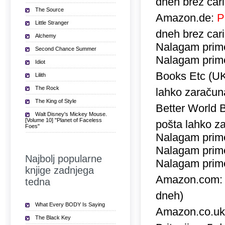
dneh brez car
The Source
Amazon.de:
P
Little Stranger
dneh brez car
Alchemy
Nalagam prime
Second Chance Summer
Nalagam prime
Idiot
Books Etc (U
Lilith
The Rock
lahko zaračuna
The King of Style
Better World 
Walt Disney's Mickey Mouse.
[Volume 10] "Planet of Faceless
pošta lahko za
Foes"
Nalagam prime
Nalagam prime
Najbolj popularne
Nalagam prime
knjige zadnjega
Amazon.com
tedna
dneh)
What Every BODY Is Saying
Amazon.co.u
The Black Key