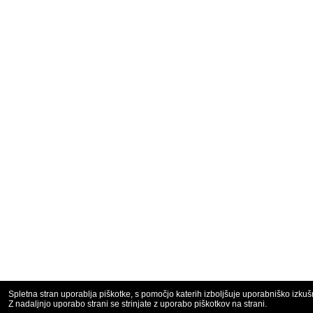
Spletna stran uporablja piškotke, s pomočjo katerih izboljšuje uporabniško izkuš
Z nadaljnjo uporabo strani se strinjate z uporabo piškotkov na strani.