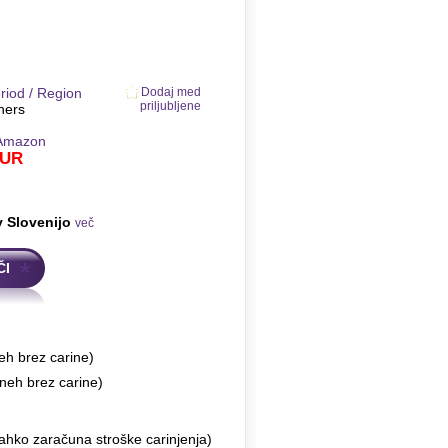
riod / Region
Dodaj med
priljubljene
hers
Amazon
UR
v Slovenijo
več
ČI
eh brez carine)
neh brez carine)
ahko zaračuna stroške carinjenja)