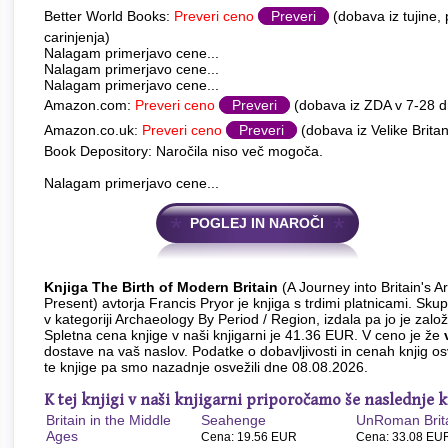
Better World Books:
Preveri ceno
Preveri
(dobava iz tujine,
carinjenja)
Nalagam primerjavo cene...
Nalagam primerjavo cene...
Nalagam primerjavo cene...
Amazon.com:
Preveri ceno
Preveri
(dobava iz ZDA v 7-28 
Amazon.co.uk:
Preveri ceno
Preveri
(dobava iz Velike Britan
Book Depository: Naročila niso več mogoča.
Nalagam primerjavo cene...
POGLEJ IN NAROČI
Knjiga The Birth of Modern Britain
(A Journey into Britain's A
Present) avtorja Francis Pryor je knjiga s trdimi platnicami. Sku
v kategoriji Archaeology By Period / Region, izdala pa jo je zalo
Spletna cena knjige v naši knjigarni je 41.36 EUR. V ceno je že
dostave na vaš naslov. Podatke o dobavljivosti in cenah knjig 
te knjige pa smo nazadnje osvežili dne 08.08.2026.
K tej knjigi v naši knjigarni priporočamo še naslednje k
Britain in the Middle
Seahenge
UnRoman Brit
Ages
Cena: 19.56 EUR
Cena: 33.08 EU