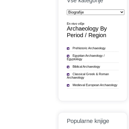
Vse kategorije
En nivo višje
Archaeology By
Period / Region
Prehistoric Archaeology
Egyptian Archaeology /
Egyptology
Biblical Archaeology
Classical Greek & Roman
Archaeology
Medieval European Archaeology
Popularne knjige