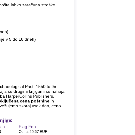
 pošta lahko zaračuna stroške
dneh)
ije v 5 do 18 dneh)
rchaeological Past: 1550 to the
paj s še drugimi knjigami se nahaja
žba HarperCollins Publishers.
vključena cena poštnine
in
osvežujemo skoraj vsak dan, ceno
njige:
ain
Flag Fen
R
Cena: 29.67 EUR