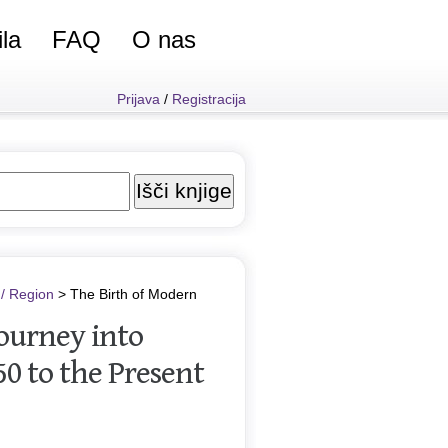
ila
FAQ
O nas
Prijava
/
Registracija
 / Region
> The Birth of Modern
Journey into
50 to the Present