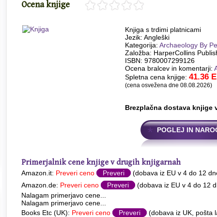
Ocena knjige
Knjiga s trdimi platnicami
Jezik: Angleški
Kategorija:
Archaeology By Pe
Založba: HarperCollins Publis
ISBN: 9780007299126
Ocena bralcev in komentarji:
41.36
E
Spletna cena knjige:
(cena osvežena dne 08.08.2026)
Brezplačna dostava knjige 
POGLEJ IN NARO
Primerjalnik cene knjige v drugih knjigarnah
Amazon.it:
Preveri ceno
Preveri
(dobava iz EU v 4 do 12 dn
Amazon.de:
Preveri ceno
Preveri
(dobava iz EU v 4 do 12 d
Nalagam primerjavo cene...
Nalagam primerjavo cene...
Books Etc (UK):
Preveri ceno
Preveri
(dobava iz UK, pošta l