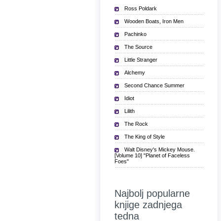
Ross Poldark
Wooden Boats, Iron Men
Pachinko
The Source
Little Stranger
Alchemy
Second Chance Summer
Idiot
Lilith
The Rock
The King of Style
Walt Disney's Mickey Mouse.
[Volume 10] "Planet of Faceless
Foes"
Najbolj popularne
knjige zadnjega
tedna