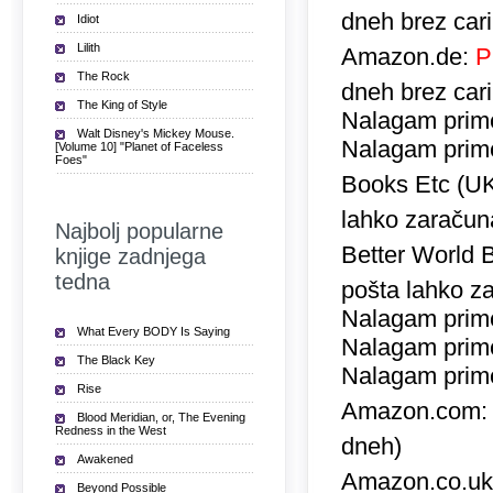
dneh brez car
Idiot
Lilith
Amazon.de:
P
The Rock
dneh brez car
The King of Style
Nalagam prime
Walt Disney's Mickey Mouse.
Nalagam prime
[Volume 10] "Planet of Faceless
Foes"
Books Etc (U
lahko zaračuna
Najbolj popularne
Better World 
knjige zadnjega
tedna
pošta lahko za
Nalagam prime
What Every BODY Is Saying
Nalagam prime
The Black Key
Nalagam prime
Rise
Amazon.com
Blood Meridian, or, The Evening
Redness in the West
dneh)
Awakened
Amazon.co.u
Beyond Possible