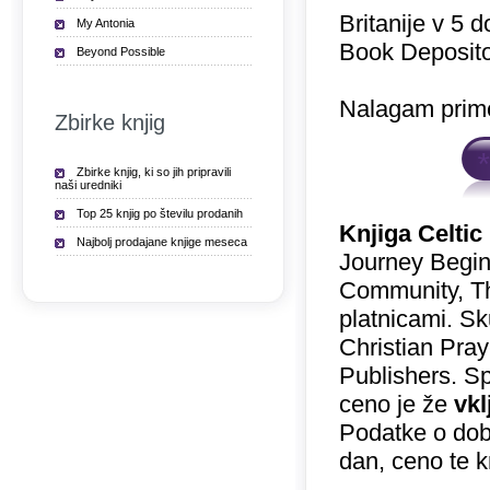
Britanije v 5 
My Antonia
Book Deposito
Beyond Possible
Nalagam prime
Zbirke knjig
Zbirke knjig, ki so jih pripravili
naši uredniki
Top 25 knjig po številu prodanih
Knjiga Celtic
Najbolj prodajane knjige meseca
Journey Begin
Community, Th
platnicami. Sk
Christian Pray
Publishers. Sp
ceno je že
vkl
Podatke o doba
dan, ceno te 