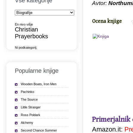
Vse kategorije
Avtor:
Northum
Ocena knjige
En nivo višje
Christian
Prayerbooks
Ni podkategorij.
Popularne knjige
Wooden Boats, Iron Men
Pachinko
The Source
Little Stranger
Ross Poldark
Primerjalnik
Alchemy
Amazon.it:
Pr
Second Chance Summer