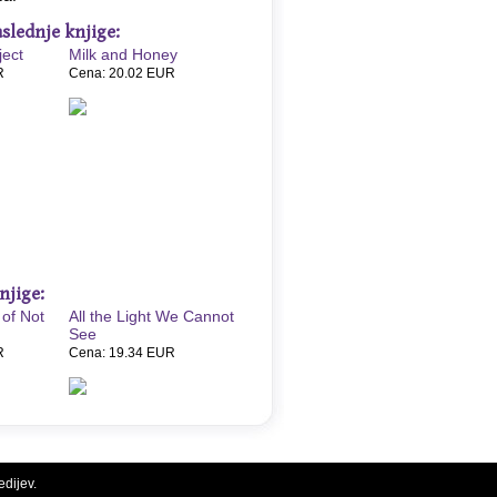
slednje knjige:
ject
Milk and Honey
R
Cena: 20.02 EUR
njige:
 of Not
All the Light We Cannot
See
R
Cena: 19.34 EUR
edijev.