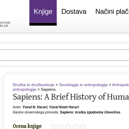
Knjige
Dostava
Načini plač
NJIGE
NIJO
Družba in družboslovje
>
Sociologija in antropologija
>
Antropolo
antropologija
> Sapiens
Sapiens: A Brief History of Hum
Avtor:
Yuval N. Harari, Yuval Noah Harari
Naslov slovenskega prevoda:
Sapiens: kratka zgodovina človeštva
Ocena knjige