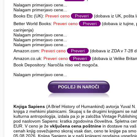
Nalagam primerjavo cene...
Nalagam primerjavo cene...
Books Etc (UK):
Preveri ceno
Preveri
(dobava iz UK, pošta l
Better World Books:
Preveri ceno
Preveri
(dobava iz tujine,
carinjenja)
Nalagam primerjavo cene...
Nalagam primerjavo cene...
Nalagam primerjavo cene...
Amazon.com:
Preveri ceno
Preveri
(dobava iz ZDA v 7-28 
Amazon.co.uk:
Preveri ceno
Preveri
(dobava iz Velike Britan
Book Depository: Naročila niso več mogoča.
Nalagam primerjavo cene...
POGLEJ IN NAROČI
Knjiga Sapiens
(A Brief History of Humankind) avtorja Yuval N.
knjiga z mehkimi platnicami. Skupaj s še drugimi knjigami se nah
kulturna antropologija, izdala pa jo je založba Vintage Publishi
pod naslovom Sapiens: kratka zgodovina človeštva. Spletna cena 
EUR. V ceno je že
vključena cena poštnine
in dostave na vaš 
cenah knjig osvežujemo skoraj vsak dan, ceno te knjige pa smo
05.08.2026. Knjiga Sapiens je v naši knjigarni prodajna uspešni