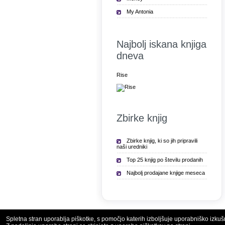
My Antonia
Najbolj iskana knjiga
dneva
Rise
Zbirke knjig
Zbirke knjig, ki so jih pripravili
naši uredniki
Top 25 knjig po številu prodanih
Najbolj prodajane knjige meseca
Spletna stran uporablja piškotke, s pomočjo katerih izboljšuje uporabniško izkuš