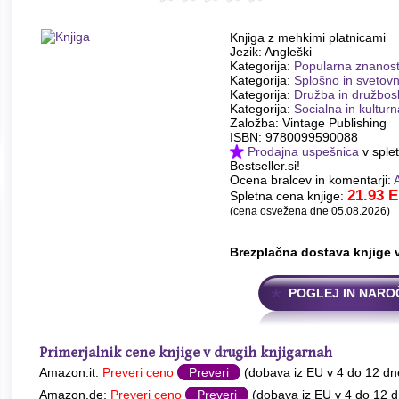
Knjiga z mehkimi platnicami
Jezik: Angleški
Kategorija:
Popularna znanos
Kategorija:
Splošno in svetov
Kategorija:
Družba in družbos
Kategorija:
Socialna in kulturn
Založba: Vintage Publishing
ISBN: 9780099590088
Prodajna uspešnica
v splet
Bestseller.si!
Ocena bralcev in komentarji:
21.93
E
Spletna cena knjige:
(cena osvežena dne 05.08.2026)
Brezplačna dostava knjige 
POGLEJ IN NARO
Primerjalnik cene knjige v drugih knjigarnah
Amazon.it:
Preveri ceno
Preveri
(dobava iz EU v 4 do 12 dn
Amazon.de:
Preveri ceno
Preveri
(dobava iz EU v 4 do 12 d