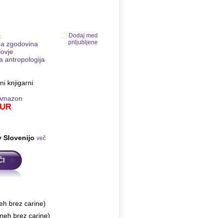
t
Dodaj med
priljubljene
na zgodovina
lovje
a antropologija
ni knjigarni
Amazon
UR
v Slovenijo
več
ČI
eh brez carine)
neh brez carine)