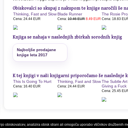
Obiskovalci so skupaj z nakupom te knjige naročili še na
Thinking, Fast and Slow
Blade Runner
The Rosie Pro
Cena: 24.44 EUR
Cena:
10.46 EUR
8.49 EUR
Cena: 18.83 EU
Knjiga se nahaja v naslednjih zbirkah sorodnih knjig
N
Najboljše prodajane
knjige leta 2017
K tej knjigi v naši knjigarni priporočamo še naslednje k
This Is Going To Hurt
Thinking, Fast and Slow
The Subtle Art
Giving a Fuck
Cena: 16.40 EUR
Cena: 24.44 EUR
Cena: 25.45 EU
njo obiskovalcev, analizira obisk strani ali omogoča uporabo vtičnikov družbenih m