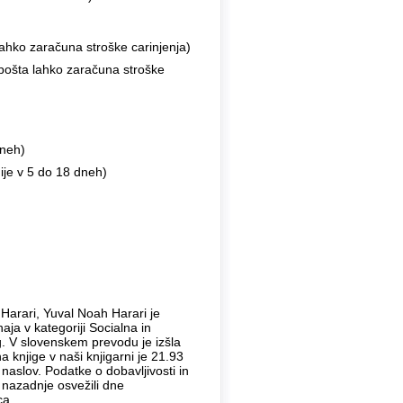
ahko zaračuna stroške carinjenja)
 pošta lahko zaračuna stroške
dneh)
ije v 5 do 18 dneh)
 Harari, Yuval Noah Harari je
aja v kategoriji Socialna in
ng. V slovenskem prevodu je izšla
knjige v naši knjigarni je 21.93
naslov. Podatke o dobavljivosti in
 nazadnje osvežili dne
ca.