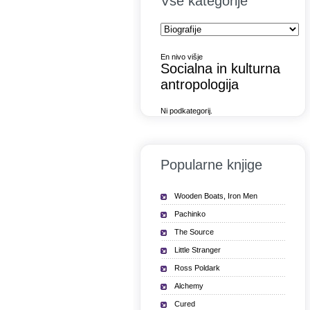
Vse kategorije
En nivo višje
Socialna in kulturna
antropologija
Ni podkategorij.
Popularne knjige
Wooden Boats, Iron Men
Pachinko
The Source
Little Stranger
Ross Poldark
Alchemy
Cured