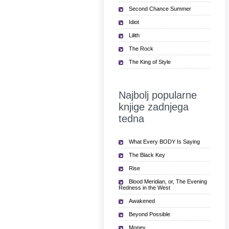
Second Chance Summer
Idiot
Lilith
The Rock
The King of Style
Najbolj popularne
knjige zadnjega
tedna
What Every BODY Is Saying
The Black Key
Rise
Blood Meridian, or, The Evening
Redness in the West
Awakened
Beyond Possible
Money