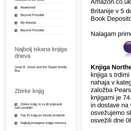
Amazon.co.u
Awakened
Britanije v 5 
Beyond Possible
Book Deposito
My Antonia
Beyond Possible
Nalagam prime
Najbolj iskana knjiga
dneva
Knjiga North
Junie B. Jones and the Stupid Smelly
Bus
knjiga s trdim
nahaja v katego
založba Pears
Zbirke knjig
knjigarni je 
in dostave na 
Zbirke knjig, ki so jih pripravili
naši uredniki
osvežujemo sk
Top 25 knjig po številu prodanih
osvežili dne 0
Najbolj prodajane knjige meseca