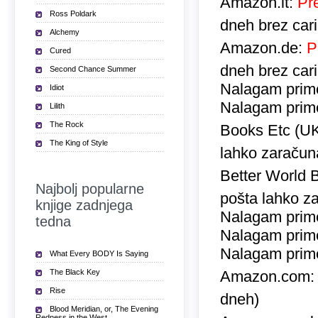
Amazon.it:
Pr
Ross Poldark
dneh brez car
Alchemy
Amazon.de:
P
Cured
dneh brez car
Second Chance Summer
Nalagam prime
Idiot
Nalagam prime
Lilith
The Rock
Books Etc (U
The King of Style
lahko zaračuna
Better World 
Najbolj popularne
pošta lahko za
knjige zadnjega
Nalagam prime
tedna
Nalagam prime
Nalagam prime
What Every BODY Is Saying
The Black Key
Amazon.com
Rise
dneh)
Blood Meridian, or, The Evening
Redness in the West