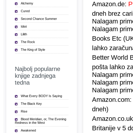
Amazon.de:
P
Alchemy
Cured
dneh brez car
Second Chance Summer
Nalagam prime
Idiot
Nalagam prime
Lilith
Books Etc (U
The Rock
lahko zaračuna
The King of Style
Better World 
pošta lahko za
Najbolj popularne
Nalagam prime
knjige zadnjega
Nalagam prime
tedna
Nalagam prime
What Every BODY Is Saying
Amazon.com
The Black Key
dneh)
Rise
Amazon.co.u
Blood Meridian, or, The Evening
Redness in the West
Britanije v 5 
Awakened