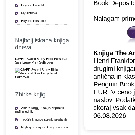
Book Deposito
Beyond Possible
My Antonia
Nalagam prime
Beyond Possible
Najbolj iskana knjiga
dneva
Knjiga The Ar
KJVER Sword Study Bible Personal
Henri Frankfor
Size Large Print Softcover
drugimi knjiga
antična in kla
Penguin Books 
EUR. V ceno 
Zbirke knjig
naslov. Podatk
skoraj vsak da
Zbirke knjig, ki so jih pripravili
naši uredniki
06.08.2026.
Top 25 knjig po številu prodanih
Najbolj prodajane knjige meseca