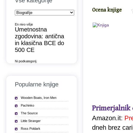
Vse kategorije
Ocena knjige
En nivo višje
Umetnostna
zgodovina: antična
in klasična BCE do
500 CE
Ni podkategorij.
Popularne knjige
Wooden Boats, Iron Men
Pachinko
Primerjalnik
The Source
Amazon.it:
Pr
Little Stranger
dneh brez car
Ross Poldark