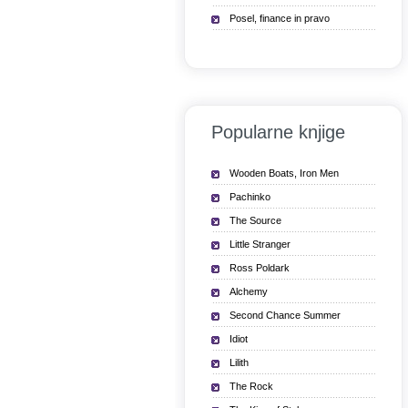
Posel, finance in pravo
Popularne knjige
Wooden Boats, Iron Men
Pachinko
The Source
Little Stranger
Ross Poldark
Alchemy
Second Chance Summer
Idiot
Lilith
The Rock