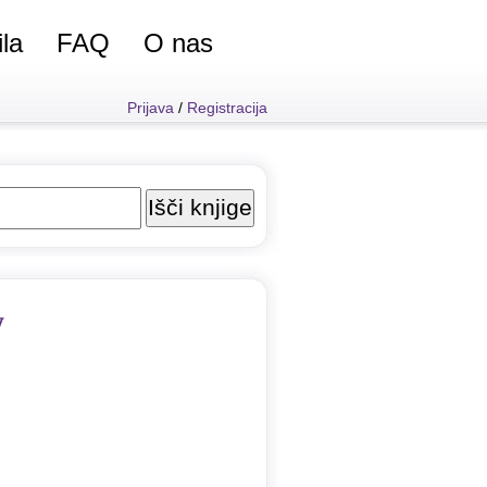
ila
FAQ
O nas
Prijava
/
Registracija
y