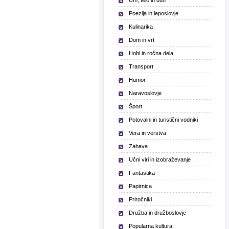
Um, telo in duh
Poezija in leposlovje
Kulinarika
Dom in vrt
Hobi in ročna dela
Transport
Humor
Naravoslovje
Šport
Potovalni in turistični vodniki
Vera in verstva
Zabava
Učni viri in izobraževanje
Fantastika
Papirnica
Priročniki
Družba in družboslovje
Popularna kultura