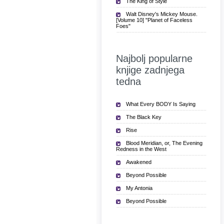
The King of Style
Walt Disney's Mickey Mouse.
[Volume 10] "Planet of Faceless
Foes"
Najbolj popularne
knjige zadnjega
tedna
What Every BODY Is Saying
The Black Key
Rise
Blood Meridian, or, The Evening
Redness in the West
Awakened
Beyond Possible
My Antonia
Beyond Possible