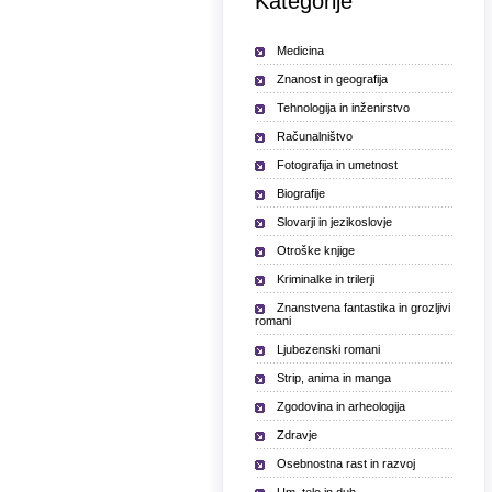
Kategorije
Medicina
Znanost in geografija
Tehnologija in inženirstvo
Računalništvo
Fotografija in umetnost
Biografije
Slovarji in jezikoslovje
Otroške knjige
Kriminalke in trilerji
Znanstvena fantastika in grozljivi
romani
Ljubezenski romani
Strip, anima in manga
Zgodovina in arheologija
Zdravje
Osebnostna rast in razvoj