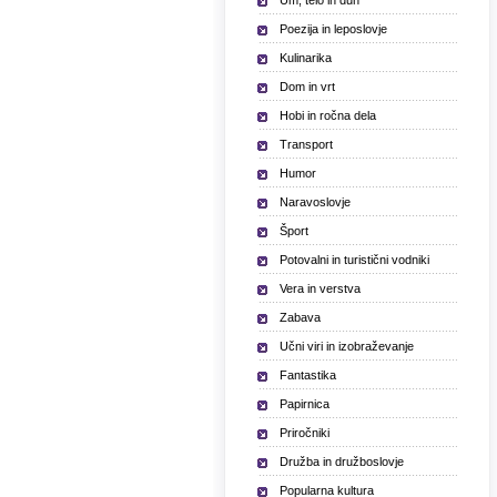
Um, telo in duh
Poezija in leposlovje
Kulinarika
Dom in vrt
Hobi in ročna dela
Transport
Humor
Naravoslovje
Šport
Potovalni in turistični vodniki
Vera in verstva
Zabava
Učni viri in izobraževanje
Fantastika
Papirnica
Priročniki
Družba in družboslovje
Popularna kultura