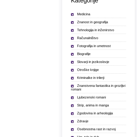
Kategorije
Medicina
Znanost in geografija
Tehnologija in inženirstvo
Računalništvo
Fotografija in umetnost
Biografije
Slovarji in jezikoslovje
Otroške knjige
Kriminalke in trilerji
Znanstvena fantastika in grozljivi
romani
Ljubezenski romani
Strip, anima in manga
Zgodovina in arheologija
Zdravje
Osebnostna rast in razvoj