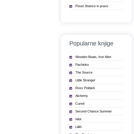
Posel, finance in pravo
Popularne knjige
Wooden Boats, Iron Men
Pachinko
The Source
Little Stranger
Ross Poldark
Alchemy
Cured
Second Chance Summer
Idiot
Lilith