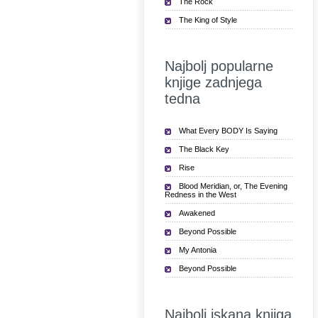
The Rock
The King of Style
Najbolj popularne
knjige zadnjega
tedna
What Every BODY Is Saying
The Black Key
Rise
Blood Meridian, or, The Evening
Redness in the West
Awakened
Beyond Possible
My Antonia
Beyond Possible
Najbolj iskana knjiga