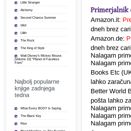
Little Stranger
Primerjalnik
Alchemy
Second Chance Summer
Amazon.it:
Pr
Idiot
dneh brez car
Lilith
Amazon.de:
P
The Rock
dneh brez car
The King of Style
Nalagam prime
Walt Disney's Mickey Mouse.
[Volume 10] "Planet of Faceless
Nalagam prime
Foes"
Books Etc (U
lahko zaračuna
Najbolj popularne
knjige zadnjega
Better World 
tedna
pošta lahko za
Nalagam prime
What Every BODY Is Saying
Nalagam prime
The Black Key
Nalagam prime
Rise