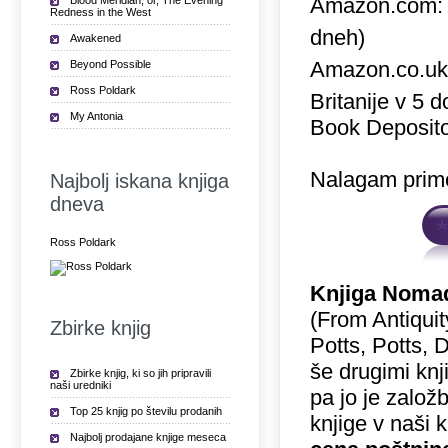
Amazon.com
Blood Meridian, or, The Evening
Redness in the West
dneh)
Awakened
Amazon.co.u
Beyond Possible
Ross Poldark
Britanije v 5 
My Antonia
Book Deposito
Nalagam prime
Najbolj iskana knjiga
dneva
Ross Poldark
Knjiga Nomad
(From Antiquit
Zbirke knjig
Potts, Potts, 
še drugimi knj
Zbirke knjig, ki so jih pripravili
naši uredniki
pa jo je založ
Top 25 knjig po številu prodanih
knjige v naši 
Najbolj prodajane knjige meseca