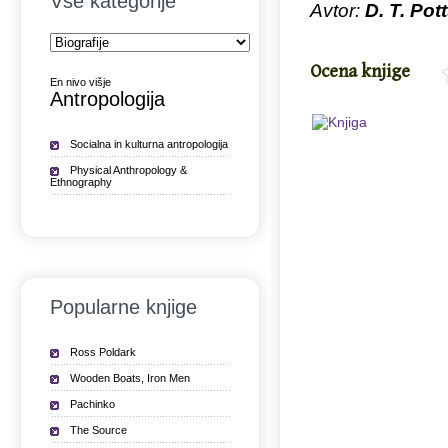
Vse kategorije
Avtor:
D. T. Pot
Ocena knjige
En nivo višje
Antropologija
Socialna in kulturna antropologija
Physical Anthropology &
Ethnography
Popularne knjige
Ross Poldark
Wooden Boats, Iron Men
Pachinko
The Source