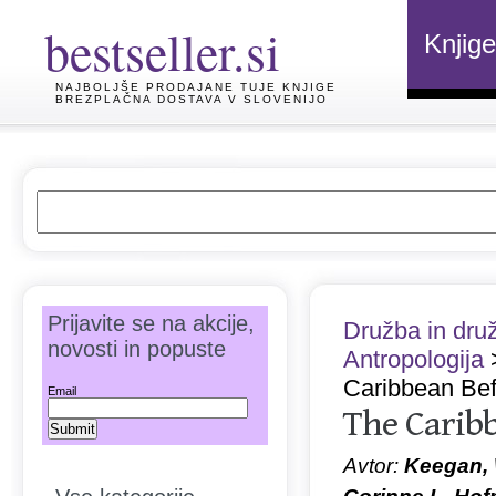
bestseller.si
Knjige
NAJBOLJŠE PRODAJANE TUJE KNJIGE
BREZPLAČNA DOSTAVA V SLOVENIJO
Prijavite se na akcije,
Družba in dru
novosti in popuste
Antropologija
Caribbean Be
Email
The Carib
Avtor:
Keegan, W