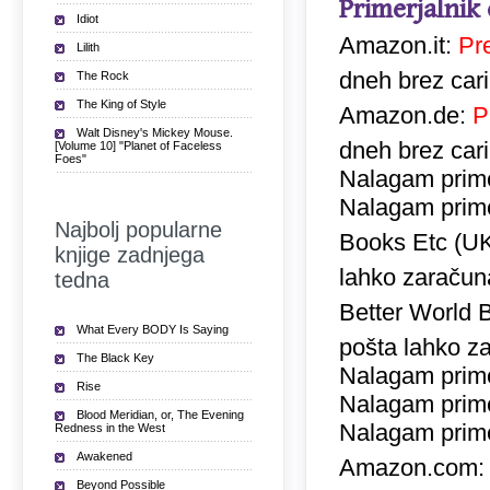
Primerjalnik
Idiot
Amazon.it:
Pr
Lilith
dneh brez car
The Rock
The King of Style
Amazon.de:
P
Walt Disney's Mickey Mouse.
dneh brez car
[Volume 10] "Planet of Faceless
Foes"
Nalagam prime
Nalagam prime
Najbolj popularne
Books Etc (U
knjige zadnjega
lahko zaračuna
tedna
Better World 
What Every BODY Is Saying
pošta lahko za
The Black Key
Nalagam prime
Rise
Nalagam prime
Blood Meridian, or, The Evening
Nalagam prime
Redness in the West
Awakened
Amazon.com
Beyond Possible