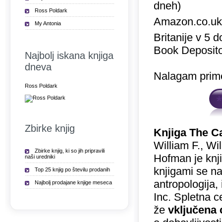
dneh)
Ross Poldark
Amazon.co.u
My Antonia
Britanije v 5 
Book Deposito
Najbolj iskana knjiga
dneva
Nalagam prime
Ross Poldark
Zbirke knjig
Knjiga The C
William F., Wi
Zbirke knjig, ki so jih pripravili
Hofman je knj
naši uredniki
knjigami se na
Top 25 knjig po številu prodanih
antropologija,
Najbolj prodajane knjige meseca
Inc. Spletna c
že
vključena 