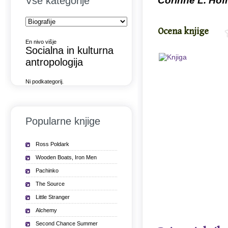
Vse kategorije
Corinne L. Ho
Ocena knjige
En nivo višje
Socialna in kulturna
antropologija
Ni podkategorij.
Popularne knjige
Ross Poldark
Wooden Boats, Iron Men
Pachinko
The Source
Little Stranger
Alchemy
Second Chance Summer