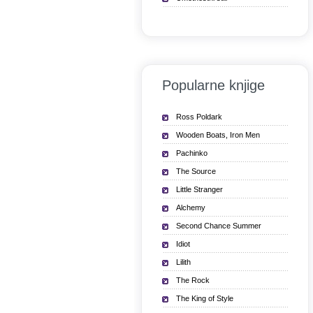
Popularne knjige
Ross Poldark
Wooden Boats, Iron Men
Pachinko
The Source
Little Stranger
Alchemy
Second Chance Summer
Idiot
Lilith
The Rock
The King of Style