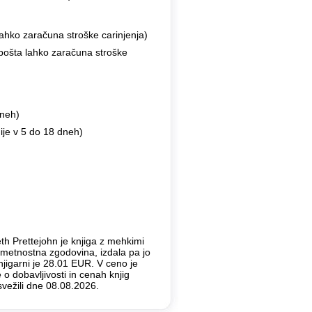
ahko zaračuna stroške carinjenja)
 pošta lahko zaračuna stroške
dneh)
ije v 5 do 18 dneh)
th Prettejohn je knjiga z mehkimi
 Umetnostna zgodovina, izdala pa jo
njigarni je 28.01 EUR. V ceno je
o dobavljivosti in cenah knjig
vežili dne 08.08.2026.