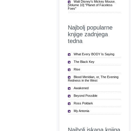
Walt Disney's Mickey Mouse.
[Volume 10] "Planet of Faceless
Foes"
Najbolj popularne
knjige zadnjega
tedna
What Every BODY Is Saying
The Black Key
Rise
Blood Meridian, or, The Evening
Redness in the West
Awakened
Beyond Possible
Ross Poldark
My Antonia
Najbolj iskana knjiga