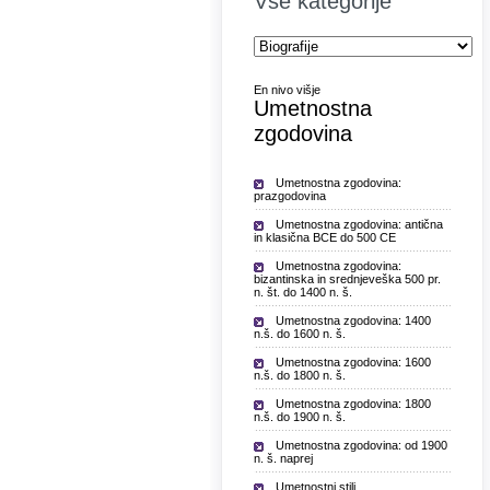
Vse kategorije
En nivo višje
Umetnostna
zgodovina
Umetnostna zgodovina:
prazgodovina
Umetnostna zgodovina: antična
in klasična BCE do 500 CE
Umetnostna zgodovina:
bizantinska in srednjeveška 500 pr.
n. št. do 1400 n. š.
Umetnostna zgodovina: 1400
n.š. do 1600 n. š.
Umetnostna zgodovina: 1600
n.š. do 1800 n. š.
Umetnostna zgodovina: 1800
n.š. do 1900 n. š.
Umetnostna zgodovina: od 1900
n. š. naprej
Umetnostni stili