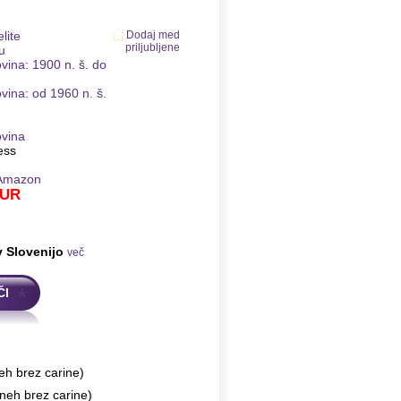
lite
Dodaj med
priljubljene
u
ina: 1900 n. š. do
ina: od 1960 n. š.
vina
ess
Amazon
UR
v Slovenijo
več
ČI
eh brez carine)
neh brez carine)