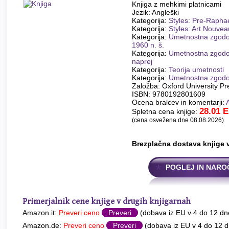
Knjiga z mehkimi platnicami
Jezik: Angleški
Kategorija:
Styles: Pre-Raphae
Kategorija:
Styles: Art Nouvea
Kategorija:
Umetnostna zgodov
1960 n. š.
Kategorija:
Umetnostna zgodov
naprej
Kategorija:
Teorija umetnosti
Kategorija:
Umetnostna zgodo
Založba: Oxford University Pr
ISBN: 9780192801609
Ocena bralcev in komentarji:
28.01
E
Spletna cena knjige:
(cena osvežena dne 08.08.2026)
Brezplačna dostava knjige 
POGLEJ IN NARO
Primerjalnik cene knjige v drugih knjigarnah
Amazon.it:
Preveri ceno
Preveri
(dobava iz EU v 4 do 12 dn
Amazon.de:
Preveri ceno
Preveri
(dobava iz EU v 4 do 12 d