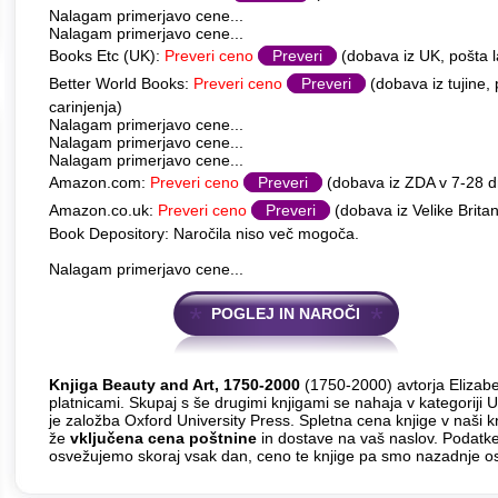
Nalagam primerjavo cene...
Nalagam primerjavo cene...
Books Etc (UK):
Preveri ceno
Preveri
(dobava iz UK, pošta l
Better World Books:
Preveri ceno
Preveri
(dobava iz tujine,
carinjenja)
Nalagam primerjavo cene...
Nalagam primerjavo cene...
Nalagam primerjavo cene...
Amazon.com:
Preveri ceno
Preveri
(dobava iz ZDA v 7-28 
Amazon.co.uk:
Preveri ceno
Preveri
(dobava iz Velike Britan
Book Depository: Naročila niso več mogoča.
Nalagam primerjavo cene...
POGLEJ IN NAROČI
Knjiga Beauty and Art, 1750-2000
(1750-2000) avtorja Elizabe
platnicami. Skupaj s še drugimi knjigami se nahaja v kategoriji
je založba Oxford University Press. Spletna cena knjige v naši k
že
vključena cena poštnine
in dostave na vaš naslov. Podatke 
osvežujemo skoraj vsak dan, ceno te knjige pa smo nazadnje os