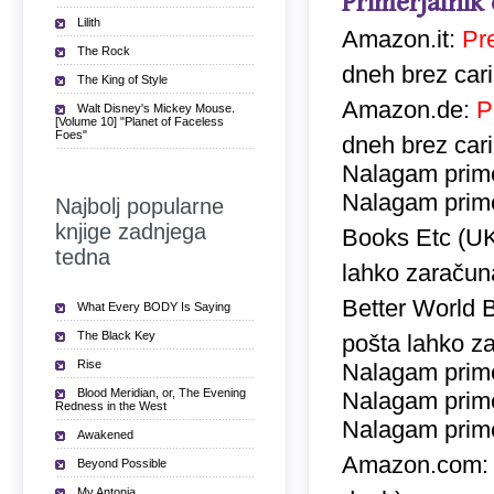
Primerjalnik
Lilith
Amazon.it:
Pr
The Rock
dneh brez car
The King of Style
Amazon.de:
P
Walt Disney's Mickey Mouse.
[Volume 10] "Planet of Faceless
Foes"
dneh brez car
Nalagam prime
Nalagam prime
Najbolj popularne
knjige zadnjega
Books Etc (U
tedna
lahko zaračuna
Better World 
What Every BODY Is Saying
The Black Key
pošta lahko za
Rise
Nalagam prime
Blood Meridian, or, The Evening
Nalagam prime
Redness in the West
Nalagam prime
Awakened
Amazon.com
Beyond Possible
My Antonia