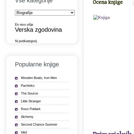
Vse kategorije
Ocena knjige
En nivo višje
Verska zgodovina
Ni podkategorij.
Popularne knjige
Wooden Boats, Iron Men
Pachinko
The Source
Little Stranger
Ross Poldark
Alchemy
Second Chance Summer
Idiot