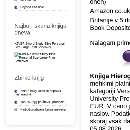
dneh)
Beyond Possible
Amazon.co.u
Britanije v 5 
Najbolj iskana knjiga
Book Deposito
dneva
Nalagam prime
KJVER Sword Study Bible Personal
Size Large Print Softcover
Knjiga Hiero
Zbirke knjig
mehkimi platni
kategoriji Ver
Zbirke knjig, ki so jih pripravili
naši uredniki
University Pre
Top 25 knjig po številu prodanih
EUR. V ceno 
Najbolj prodajane knjige meseca
naslov. Podatk
skoraj vsak da
05.08.2026.