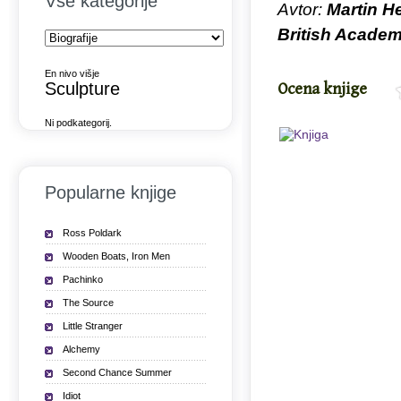
Vse kategorije
Avtor:
Martin He
British Acade
En nivo višje
Sculpture
Ocena knjige
Ni podkategorij.
Popularne knjige
Ross Poldark
Wooden Boats, Iron Men
Pachinko
The Source
Little Stranger
Alchemy
Second Chance Summer
Idiot