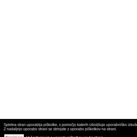
Spletna stran uporablja piškotke, s pomočjo katerih izboljšuje uporabniško izkuš
Z nadaljnjo uporabo strani se strinjate z uporabo piškotkov na strani.