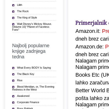
Lilith
The Rock
The King of Style
Primerjalnik
Walt Disney's Mickey Mouse.
[Volume 10] "Planet of Faceless
Amazon.it:
Pr
Foes"
dneh brez car
Najbolj popularne
Amazon.de:
P
knjige zadnjega
dneh brez car
tedna
Nalagam prime
Nalagam prime
What Every BODY Is Saying
Books Etc (U
The Black Key
Rise
lahko zaračuna
Blood Meridian, or, The Evening
Better World 
Redness in the West
Awakened
pošta lahko za
Corporate Finance
Nalagam prime
Ross Poldark