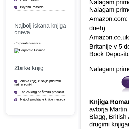
Nalagam prime
Beyond Possible
Nalagam prime
Amazon.com
Najbolj iskana knjiga
dneh)
dneva
Amazon.co.u
Corporate Finance
Britanije v 5 
Book Deposito
Zbirke knjig
Nalagam prime
Zbirke knjig, ki so jih pripravili
naši uredniki
Top 25 knjig po številu prodanih
Najbolj prodajane knjige meseca
Knjiga Roman
avtorja Martin
Blagg, British
drugimi knjiga