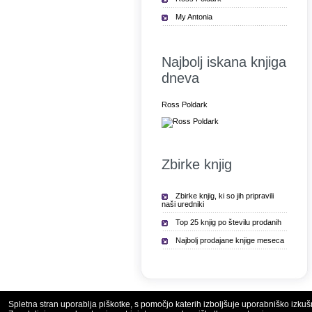
My Antonia
Najbolj iskana knjiga
dneva
Ross Poldark
Zbirke knjig
Zbirke knjig, ki so jih pripravili
naši uredniki
Top 25 knjig po številu prodanih
Najbolj prodajane knjige meseca
Spletna stran uporablja piškotke, s pomočjo katerih izboljšuje uporabniško izkuš