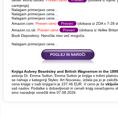
Better World Books:
Preveri ceno
Preveri
(dobava iz tujine,
carinjenja)
Nalagam primerjavo cene...
Nalagam primerjavo cene...
Nalagam primerjavo cene...
Amazon.com:
Preveri ceno
Preveri
(dobava iz ZDA v 7-28 
Amazon.co.uk:
Preveri ceno
Preveri
(dobava iz Velike Britan
Book Depository: Naročila niso več mogoča.
Nalagam primerjavo cene...
POGLEJ IN NAROČI
Knjiga Aubrey Beardsley and British Wagnerism in the 189
avtorja Dr. Emma Sutton, Emma Sutton je knjiga s trdimi platnic
se nahaja v kategoriji Styles: Art Nouveau, izdala pa jo je založ
cena knjige v naši knjigarni je 237.46 EUR. V ceno je že
vključ
vaš naslov. Podatke o dobavljivosti in cenah knjig osvežujemo s
smo nazadnje osvežili dne 07.08.2026.