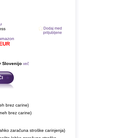
u
ess
Dodaj med
priljubljene
Amazon
EUR
v Slovenijo
več
ČI
eh brez carine)
neh brez carine)
ahko zaračuna stroške carinjenja)