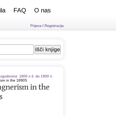
ila
FAQ
O nas
Prijava
/
Registracija
zgodovina: 1800 n.š. do 1900 n.
ism in the 1890S
agnerism in the
s