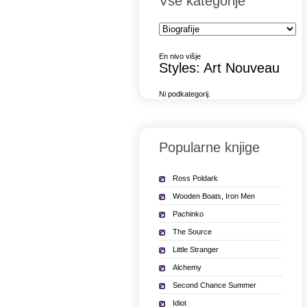
Vse kategorije
En nivo višje
Styles: Art Nouveau
Ni podkategorij.
Popularne knjige
Ross Poldark
Wooden Boats, Iron Men
Pachinko
The Source
Little Stranger
Alchemy
Second Chance Summer
Idiot