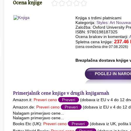
Ocena knjige
Knjiga s trdimi platnicami
Kategorija:
Styles: Art Nouvea
Založba: Oxford University Pr
ISBN: 9780198187325
Ocena bralcev in komentarji:
237.46
Spletna cena knjige:
(cena osvežena dne 07.08.2026)
Brezplačna dostava knjige 
POGLEJ IN NARO
Primerjalnik cene knjige v drugih knjigarnah
Amazon.it:
Preveri ceno
Preveri
(dobava iz EU v 4 do 12 dn
Amazon.de:
Preveri ceno
Preveri
(dobava iz EU v 4 do 12 d
Nalagam primerjavo cene...
Nalagam primerjavo cene...
Books Etc (UK):
Preveri ceno
Preveri
(dobava iz UK, pošta l