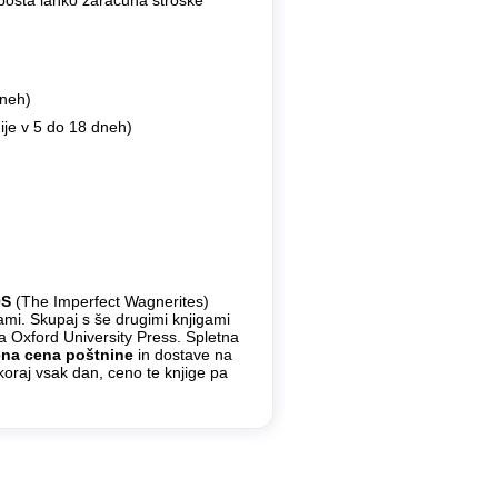
 pošta lahko zaračuna stroške
dneh)
ije v 5 do 18 dneh)
0S
(The Imperfect Wagnerites)
ami. Skupaj s še drugimi knjigami
ba Oxford University Press. Spletna
ena cena poštnine
in dostave na
koraj vsak dan, ceno te knjige pa