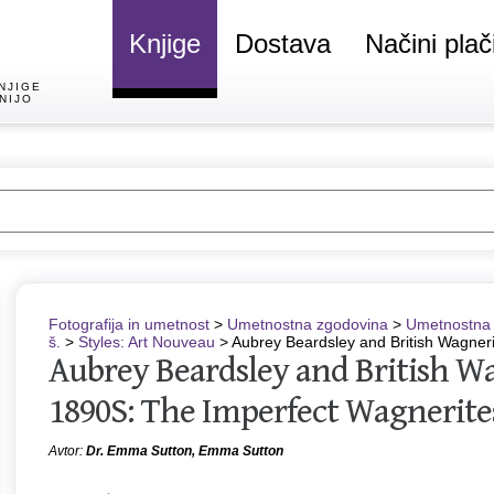
Knjige
Dostava
Načini plač
NJIGE
NIJO
Fotografija in umetnost
>
Umetnostna zgodovina
>
Umetnostna 
š.
>
Styles: Art Nouveau
> Aubrey Beardsley and British Wagner
Aubrey Beardsley and British W
1890S: The Imperfect Wagnerite
Avtor:
Dr. Emma Sutton, Emma Sutton