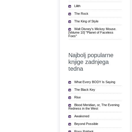
Lilith
The Rock
The King of Style
Walt Disney's Mickey Mouse.
[Volume 10] "Planet of Faceless
Foes"
Najbolj popularne
knjige zadnjega
tedna
What Every BODY Is Saying
The Black Key
Rise
Blood Meridian, or, The Evening
Redness in the West
Awakened
Beyond Possible
Ross Poldark