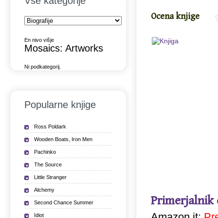
Vse kategorije
Ocena knjige
En nivo višje
Mosaics: Artworks
Ni podkategorij.
Popularne knjige
Ross Poldark
Wooden Boats, Iron Men
Pachinko
The Source
Little Stranger
Alchemy
Primerjalnik
Second Chance Summer
Amazon.it:
Pr
Idiot