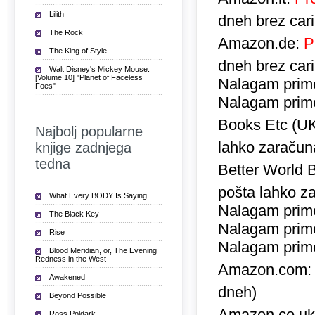
Lilith
dneh brez car
The Rock
Amazon.de:
P
The King of Style
dneh brez car
Walt Disney's Mickey Mouse.
[Volume 10] "Planet of Faceless
Nalagam prime
Foes"
Nalagam prime
Books Etc (U
Najbolj popularne
lahko zaračuna
knjige zadnjega
tedna
Better World 
pošta lahko za
What Every BODY Is Saying
Nalagam prime
The Black Key
Nalagam prime
Rise
Nalagam prime
Blood Meridian, or, The Evening
Redness in the West
Amazon.com
Awakened
dneh)
Beyond Possible
Amazon.co.u
Ross Poldark