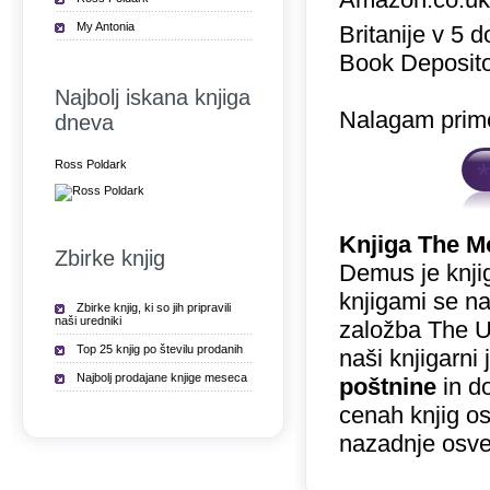
My Antonia
Britanije v 5 
Book Deposito
Najbolj iskana knjiga
Nalagam prime
dneva
Ross Poldark
Knjiga The M
Zbirke knjig
Demus je knjig
knjigami se na
Zbirke knjig, ki so jih pripravili
naši uredniki
založba The Un
Top 25 knjig po številu prodanih
naši knjigarn
Najbolj prodajane knjige meseca
poštnine
in do
cenah knjig o
nazadnje osve