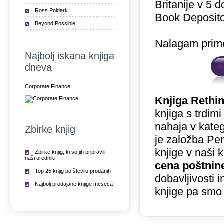
Britanije v 5 
Ross Poldark
Book Deposito
Beyond Possible
Nalagam prime
Najbolj iskana knjiga
dneva
Corporate Finance
Knjiga Rethi
knjiga s trdim
nahaja v kateg
Zbirke knjig
je založba Pe
knjige v naši 
Zbirke knjig, ki so jih pripravili
naši uredniki
cena poštnin
Top 25 knjig po številu prodanih
dobavljivosti 
Najbolj prodajane knjige meseca
knjige pa smo