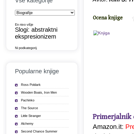
Vse kategorije
Ocena knjige
En nivo višje
Slogi: abstraktni
ekspresionizem
Ni podkategorij.
Popularne knjige
Ross Poldark
Wooden Boats, Iron Men
Pachinko
The Source
Primerjalnik
Little Stranger
Alchemy
Amazon.it:
Pr
Second Chance Summer