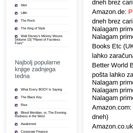
dneh brez car
Idiot
Amazon.de:
P
Lilith
dneh brez car
The Rock
Nalagam prime
The King of Style
Nalagam prime
Walt Disney's Mickey Mouse.
[Volume 10] "Planet of Faceless
Foes"
Books Etc (U
lahko zaračuna
Najbolj popularne
Better World 
knjige zadnjega
pošta lahko za
tedna
Nalagam prime
Nalagam prime
What Every BODY Is Saying
Nalagam prime
The Black Key
Rise
Amazon.com
Blood Meridian, or, The Evening
dneh)
Redness in the West
Awakened
Amazon.co.u
Corporate Finance