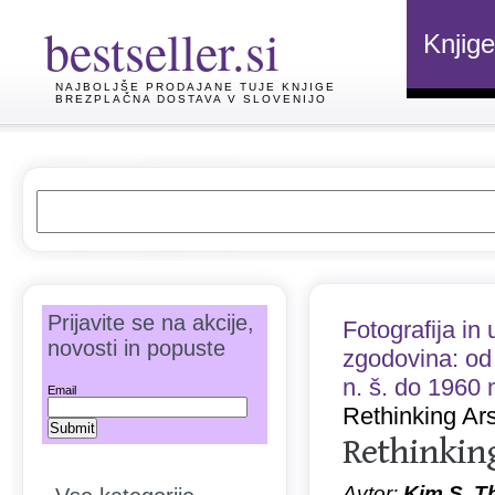
bestseller.si
Knjige
NAJBOLJŠE PRODAJANE TUJE KNJIGE
BREZPLAČNA DOSTAVA V SLOVENIJO
Prijavite se na akcije,
Fotografija in
novosti in popuste
zgodovina: od 
n. š. do 1960 n
Email
Rethinking Ar
Rethinking
Avtor:
Kim S. Th