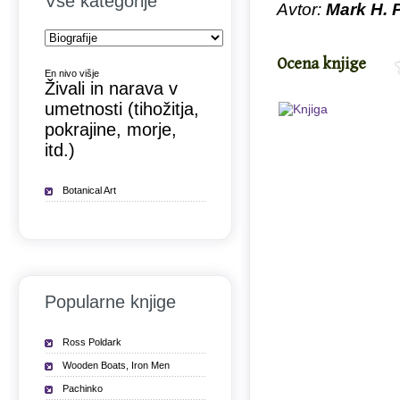
Vse kategorije
Avtor:
Mark H. 
Ocena knjige
En nivo višje
Živali in narava v
umetnosti (tihožitja,
pokrajine, morje,
itd.)
Botanical Art
Popularne knjige
Ross Poldark
Wooden Boats, Iron Men
Pachinko