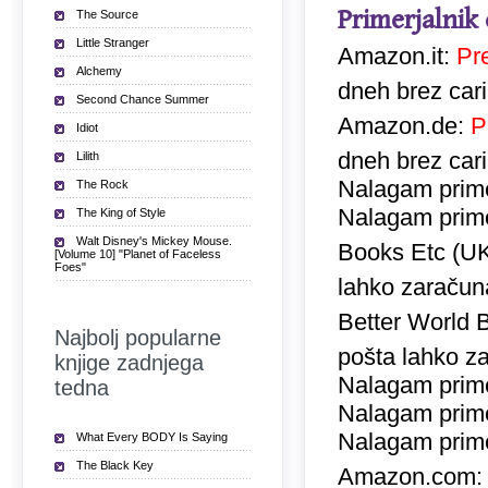
Primerjalnik
The Source
Little Stranger
Amazon.it:
Pr
Alchemy
dneh brez car
Second Chance Summer
Amazon.de:
P
Idiot
dneh brez car
Lilith
Nalagam prime
The Rock
Nalagam prime
The King of Style
Walt Disney's Mickey Mouse.
Books Etc (U
[Volume 10] "Planet of Faceless
Foes"
lahko zaračuna
Better World 
Najbolj popularne
pošta lahko za
knjige zadnjega
Nalagam prime
tedna
Nalagam prime
Nalagam prime
What Every BODY Is Saying
The Black Key
Amazon.com