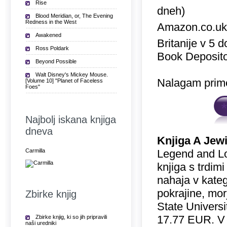
Rise
dneh)
Blood Meridian, or, The Evening
Redness in the West
Amazon.co.u
Awakened
Britanije v 5 
Ross Poldark
Book Deposito
Beyond Possible
Walt Disney's Mickey Mouse.
Nalagam prime
[Volume 10] "Planet of Faceless
Foes"
Najbolj iskana knjiga
dneva
Knjiga A Jew
Carmilla
Legend and Lo
knjiga s trdim
nahaja v katego
pokrajine, mor
Zbirke knjig
State Universi
17.77 EUR. V
Zbirke knjig, ki so jih pripravili
naši uredniki