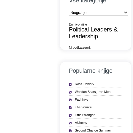
Vse kategorije
En nivo višje
Political Leaders &
Leadership
Ni podkategorij.
Popularne knjige
Ross Poldark
Wooden Boats, Iron Men
Pachinko
The Source
Little Stranger
Alchemy
Second Chance Summer