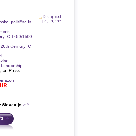
Dodaj med
priljubljene
nska, politična in
merik
ory: C 1450/1500
 20th Century: C
i
vina
& Leadership
gton Press
Amazon
UR
v Slovenijo
več
ČI