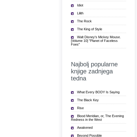
Idiot
Lilith
The Rock
The King of Style
Walt Disney's Mickey Mouse.
[Volume 10] "Planet of Faceless
Foes"
Najbolj popularne
knjige zadnjega
tedna
What Every BODY Is Saying
The Black Key
Rise
Blood Meridian, or, The Evening
Redness in the West
Awakened
Beyond Possible