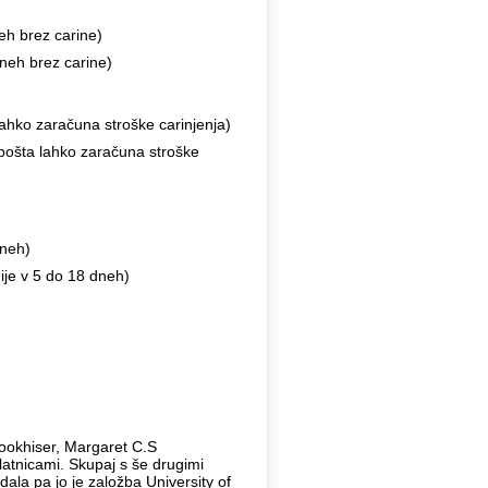
eh brez carine)
neh brez carine)
ahko zaračuna stroške carinjenja)
 pošta lahko zaračuna stroške
dneh)
ije v 5 do 18 dneh)
rookhiser, Margaret C.S
platnicami. Skupaj s še drugimi
dala pa jo je založba University of