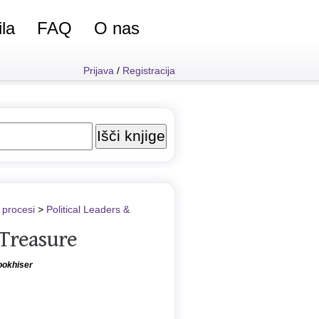
ila
FAQ
O nas
Prijava
/
Registracija
n procesi
>
Political Leaders &
 Treasure
ookhiser