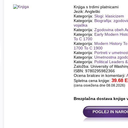
Knjiga s trdimi platnicami
Jezik: Angleški
Kategorija:
Slogi: klasicizem
Kategorija:
Biografija: zgodovi
vojaška
Kategorija:
Zgodovina obeh A
Kategorija:
Early Modern Hist
To C 1700
Kategorija:
Modern History To
1700 To C 1900
Kategorija:
Portreti v umetnost
Kategorija:
Umetnostna zgodo
Kategorija:
Political Leaders 
Založba: University of Washin
ISBN: 9780295982366
Ocena bralcev in komentarji:
39.68
E
Spletna cena knjige:
(cena osvežena dne 08.08.2026)
Brezplačna dostava knjige 
POGLEJ IN NARO