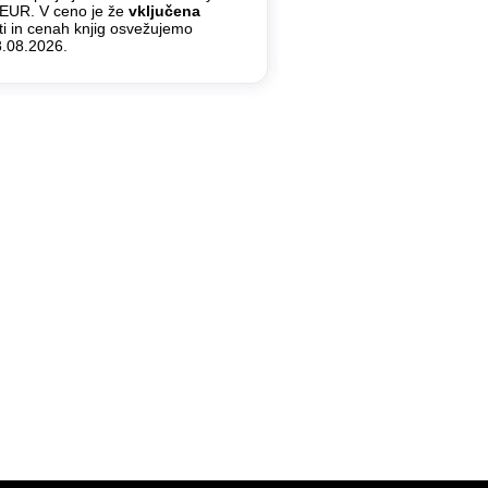
8 EUR. V ceno je že
vključena
ti in cenah knjig osvežujemo
8.08.2026.