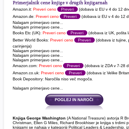
Primerjalnik cene knjige v drugih knjigarnah
Amazon.it:
Preveri ceno
Preveri
(dobava iz EU v 4 do 12 dn
Amazon.de:
Preveri ceno
Preveri
(dobava iz EU v 4 do 12 d
Nalagam primerjavo cene...
Nalagam primerjavo cene...
Books Etc (UK):
Preveri ceno
Preveri
(dobava iz UK, pošta l
Better World Books:
Preveri ceno
Preveri
(dobava iz tujine,
carinjenja)
Nalagam primerjavo cene...
Nalagam primerjavo cene...
Nalagam primerjavo cene...
Amazon.com:
Preveri ceno
Preveri
(dobava iz ZDA v 7-28 
Amazon.co.uk:
Preveri ceno
Preveri
(dobava iz Velike Britan
Book Depository: Naročila niso več mogoča.
Nalagam primerjavo cene...
POGLEJ IN NAROČI
Knjiga George Washington
(A National Treasure) avtorja R B
Christman, Ellen G Miles, Richard Brookhiser je knjiga s trdimi 
knjigami se nahaja v kategoriji Political Leaders & Leadership, iz