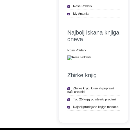
Ross Poldark
My Antonia
Najbolj iskana knjiga
dneva
Ross Poldark
Zbirke knjig
Zbirke knjig, ki so jih pripravili
naši uredniki
Top 25 knjig po številu prodanih
Najbolj prodajane knjige meseca