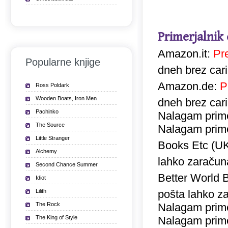
Primerjalnik
Amazon.it:
Pr
Popularne knjige
dneh brez car
Amazon.de:
P
Ross Poldark
Wooden Boats, Iron Men
dneh brez car
Pachinko
Nalagam prime
The Source
Nalagam prime
Little Stranger
Books Etc (U
Alchemy
lahko zaračuna
Second Chance Summer
Better World 
Idiot
Lilith
pošta lahko za
The Rock
Nalagam prime
The King of Style
Nalagam prime