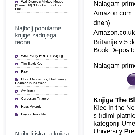
Walt Disney's Mickey Mouse.
Nalagam prime
[Volume 10] "Planet of Faceless
Foes"
Amazon.com
dneh)
Najbolj popularne
Amazon.co.u
knjige zadnjega
Britanije v 5 
tedna
Book Deposito
What Every BODY Is Saying
The Black Key
Nalagam prime
Rise
Blood Meridian, or, The Evening
Redness in the West
Awakened
Knjiga The B
Corporate Finance
Klee in the Ne
Ross Poldark
s trdimi platn
Beyond Possible
kategoriji Ume
University Pre
Najbolj iskana knjiga