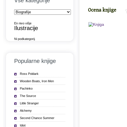
Vse kategorije
Ocena knjige
En nivo višje
Ilustracije
Ni podkategorij.
Popularne knjige
Ross Poldark
Wooden Boats, Iron Men
Pachinko
The Source
Little Stranger
Alchemy
Second Chance Summer
Idiot