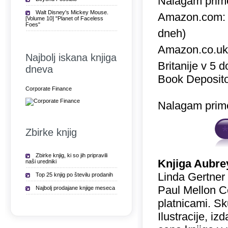
Nalagam prime
Walt Disney's Mickey Mouse.
Amazon.com
[Volume 10] "Planet of Faceless
Foes"
dneh)
Amazon.co.u
Najbolj iskana knjiga
Britanije v 5 
dneva
Book Deposito
Corporate Finance
Nalagam prime
Zbirke knjig
Zbirke knjig, ki so jih pripravili
Knjiga Aubre
naši uredniki
Linda Gertner 
Top 25 knjig po številu prodanih
Paul Mellon Cen
Najbolj prodajane knjige meseca
platnicami. Sk
Ilustracije, iz