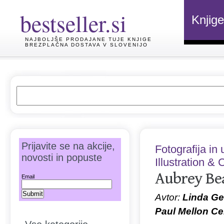
bestseller.si
Knjige
NAJBOLJŠE PRODAJANE TUJE KNJIGE
BREZPLAČNA DOSTAVA V SLOVENIJO
Prijavite se na akcije,
Fotografija in
novosti in popuste
Illustration &
Aubrey Bea
Email
Avtor:
Linda Ger
Paul Mellon Cen