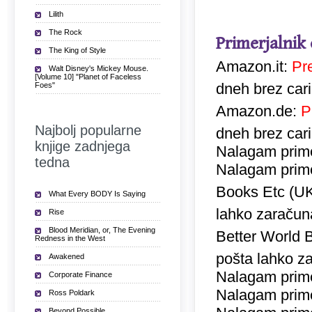
Lilith
The Rock
Primerjalnik
The King of Style
Amazon.it:
Pr
Walt Disney's Mickey Mouse.
[Volume 10] "Planet of Faceless
dneh brez car
Foes"
Amazon.de:
P
Najbolj popularne
dneh brez car
knjige zadnjega
Nalagam prime
tedna
Nalagam prime
Books Etc (U
What Every BODY Is Saying
lahko zaračuna
Rise
Blood Meridian, or, The Evening
Better World 
Redness in the West
pošta lahko za
Awakened
Nalagam prime
Corporate Finance
Nalagam prime
Ross Poldark
Beyond Possible