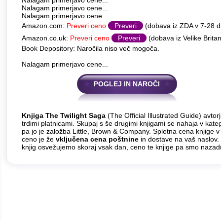
Nalagam primerjavo cene...
Nalagam primerjavo cene...
Nalagam primerjavo cene...
Amazon.com:
Preveri ceno
Preveri
(dobava iz ZDA v 7-28 
Amazon.co.uk:
Preveri ceno
Preveri
(dobava iz Velike Britan
Book Depository: Naročila niso več mogoča.
Nalagam primerjavo cene...
POGLEJ IN NAROČI
Knjiga The Twilight Saga
(The Official Illustrated Guide) avto
trdimi platnicami. Skupaj s še drugimi knjigami se nahaja v kate
pa jo je založba Little, Brown & Company. Spletna cena knjige v 
ceno je že
vključena cena poštnine
in dostave na vaš naslov. 
knjig osvežujemo skoraj vsak dan, ceno te knjige pa smo nazadn