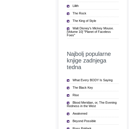
Lilith
The Rock
The King of Style
Walt Disney's Mickey Mouse.
[Volume 10] "Planet of Faceless
Foes"
Najbolj popularne
knjige zadnjega
tedna
What Every BODY Is Saying
The Black Key
Rise
Blood Meridian, or, The Evening
Redness in the West
Awakened
Beyond Possible
Ross Poldark