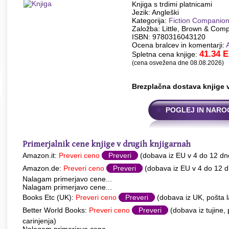
Knjiga s trdimi platnicami
Jezik: Angleški
Kategorija:
Fiction Companio
Založba: Little, Brown & Com
ISBN: 9780316043120
Ocena bralcev in komentarji:
41.34
E
Spletna cena knjige:
(cena osvežena dne 08.08.2026)
Brezplačna dostava knjige 
POGLEJ IN NARO
Primerjalnik cene knjige v drugih knjigarnah
Amazon.it:
Preveri ceno
Preveri
(dobava iz EU v 4 do 12 dn
Amazon.de:
Preveri ceno
Preveri
(dobava iz EU v 4 do 12 d
Nalagam primerjavo cene...
Nalagam primerjavo cene...
Books Etc (UK):
Preveri ceno
Preveri
(dobava iz UK, pošta l
Better World Books:
Preveri ceno
Preveri
(dobava iz tujine,
carinjenja)