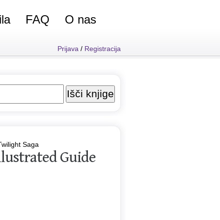
ila
FAQ
O nas
Prijava
/
Registracija
wilight Saga
llustrated Guide