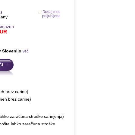
ns
Dodaj med
priljubljene
pany
Amazon
UR
v Slovenijo
več
ČI
eh brez carine)
neh brez carine)
ahko zaračuna stroške carinjenja)
 pošta lahko zaračuna stroške