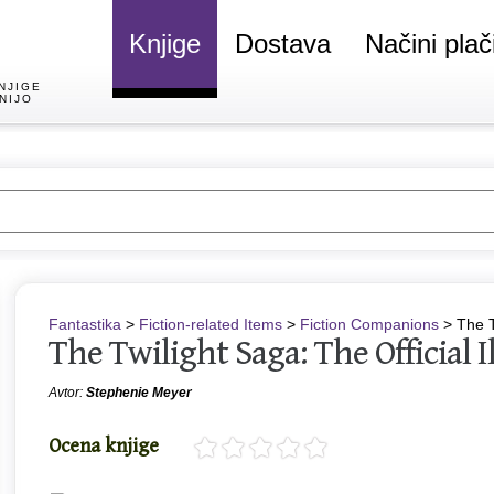
Knjige
Dostava
Načini plač
NJIGE
NIJO
Fantastika
>
Fiction-related Items
>
Fiction Companions
> The T
The Twilight Saga: The Official I
Avtor:
Stephenie Meyer
Ocena knjige