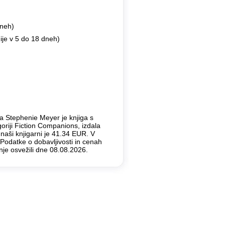
dneh)
ije v 5 do 18 dneh)
rja Stephenie Meyer je knjiga s
goriji Fiction Companions, izdala
naši knjigarni je 41.34 EUR. V
Podatke o dobavljivosti in cenah
je osvežili dne 08.08.2026.