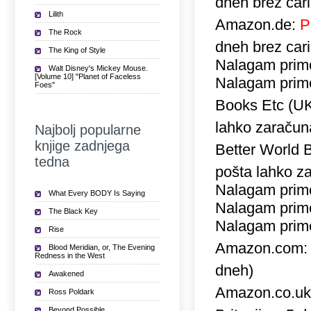
dneh brez car
Lilith
Amazon.de:
P
The Rock
dneh brez car
The King of Style
Nalagam prime
Walt Disney's Mickey Mouse.
[Volume 10] "Planet of Faceless
Nalagam prime
Foes"
Books Etc (U
lahko zaračuna
Najbolj popularne
knjige zadnjega
Better World 
tedna
pošta lahko za
Nalagam prime
What Every BODY Is Saying
Nalagam prime
The Black Key
Nalagam prime
Rise
Amazon.com
Blood Meridian, or, The Evening
Redness in the West
dneh)
Awakened
Amazon.co.u
Ross Poldark
Beyond Possible