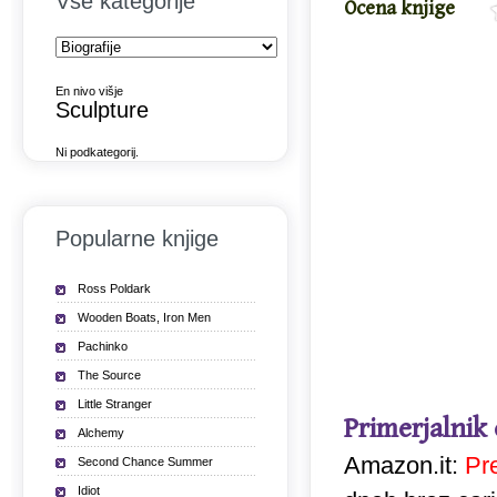
Vse kategorije
Ocena knjige
En nivo višje
Sculpture
Ni podkategorij.
Popularne knjige
Ross Poldark
Wooden Boats, Iron Men
Pachinko
The Source
Little Stranger
Primerjalnik
Alchemy
Amazon.it:
Pr
Second Chance Summer
Idiot