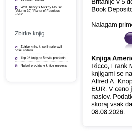
Britanije v 5 
Walt Disney's Mickey Mouse.
Book Deposito
[Volume 10] "Planet of Faceless
Foes"
Nalagam prime
Zbirke knjig
Zbirke knjig, ki so jih pripravili
naši uredniki
Knjiga Ameri
Top 25 knjig po številu prodanih
Ricco, Frank 
Najbolj prodajane knjige meseca
knjigami se na
Alfred A. Knop
EUR. V ceno 
naslov. Podatk
skoraj vsak da
08.08.2026.