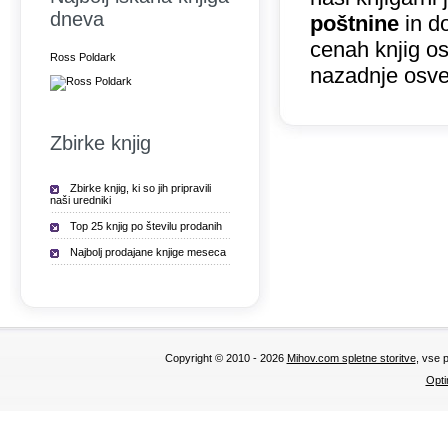
dneva
poštnine
in do
cenah knjig o
Ross Poldark
nazadnje osve
Zbirke knjig
Zbirke knjig, ki so jih pripravili
naši uredniki
Top 25 knjig po številu prodanih
Najbolj prodajane knjige meseca
Copyright © 2010 - 2026
Mihov.com spletne storitve
, vse 
Opti