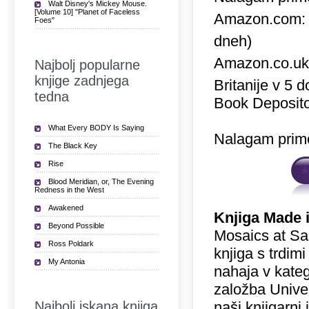
Walt Disney's Mickey Mouse.
[Volume 10] "Planet of Faceless
Amazon.com
Foes"
dneh)
Amazon.co.u
Najbolj popularne
knjige zadnjega
Britanije v 5 
tedna
Book Deposito
What Every BODY Is Saying
Nalagam prime
The Black Key
Rise
Blood Meridian, or, The Evening
Redness in the West
Awakened
Knjiga Made 
Beyond Possible
Mosaics at Sa
Ross Poldark
knjiga s trdim
My Antonia
nahaja v kateg
založba Univer
Najbolj iskana knjiga
naši knjigarni