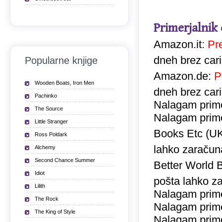
Primerjalnik
Amazon.it:
Pr
dneh brez car
Popularne knjige
Amazon.de:
P
Wooden Boats, Iron Men
dneh brez car
Pachinko
Nalagam prime
The Source
Nalagam prime
Little Stranger
Books Etc (U
Ross Poldark
lahko zaračuna
Alchemy
Second Chance Summer
Better World 
Idiot
pošta lahko za
Lilith
Nalagam prime
The Rock
Nalagam prime
The King of Style
Nalagam prime