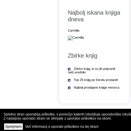
Najbolj iskana knjiga
dneva
Carmilla
Zbirke knjig
Zbirke knjig, ki so jih pripravili
naši uredniki
Top 25 knjig po številu prodanih
Najbolj prodajane knjige meseca
Spletna stran uporablja piškotke, s pomočjo katerih izboljšuje uporabniško izkuš
Z nadaljnjo uporabo strani se strinjate z uporabo piškotkov na strani.
Copyright © 2010 - 
Več informacij o uporabi piškotkov na tej strani