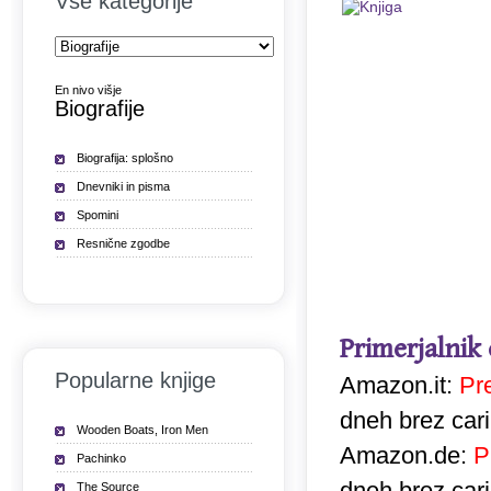
Vse kategorije
En nivo višje
Biografije
Biografija: splošno
Dnevniki in pisma
Spomini
Resnične zgodbe
Primerjalnik
Popularne knjige
Amazon.it:
Pr
dneh brez car
Wooden Boats, Iron Men
Amazon.de:
P
Pachinko
dneh brez car
The Source