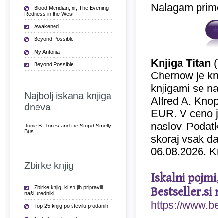
Nalagam prime
Blood Meridian, or, The Evening
Redness in the West
Awakened
Beyond Possible
My Antonia
Knjiga Titan
(
Beyond Possible
Chernow je kn
knjigami se nah
Najbolj iskana knjiga
Alfred A. Knop
dneva
EUR. V ceno 
naslov. Podatk
Junie B. Jones and the Stupid Smelly
Bus
skoraj vsak da
06.08.2026. Kn
Zbirke knjig
Iskalni pojmi
Zbirke knjig, ki so jih pripravili
Bestseller.si 
naši uredniki
https://www.be
Top 25 knjig po številu prodanih