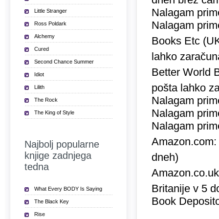
Nalagam prime
Little Stranger
Nalagam prime
Ross Poldark
Alchemy
Books Etc (U
Cured
lahko zaračuna
Second Chance Summer
Better World 
Idiot
pošta lahko za
Lilith
Nalagam prime
The Rock
Nalagam prime
The King of Style
Nalagam prime
Amazon.com
Najbolj popularne
knjige zadnjega
dneh)
tedna
Amazon.co.u
Britanije v 5 
What Every BODY Is Saying
Book Deposito
The Black Key
Rise