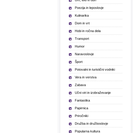
Um, telo in duh
Poezija in leposlovje
Kulinarika
Dom in vrt
Hobi in ročna dela
Transport
Humor
Naravoslovje
Šport
Potovalni in turistični vodniki
Vera in verstva
Zabava
Učni viri in izobraževanje
Fantastika
Papirnica
Priročniki
Družba in družboslovje
Popularna kultura