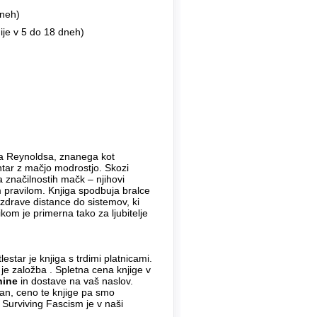
dneh)
ije v 5 do 18 dneh)
ta Reynoldsa, znanega kot
entar z mačjo modrostjo. Skozi
na značilnostih mačk – njihovi
m pravilom. Knjiga spodbuja bralce
u zdrave distance do sistemov, ki
ikom je primerna tako za ljubitelje
tlestar je knjiga s trdimi platnicami.
 je založba . Spletna cena knjige v
nine
in dostave na vaš naslov.
dan, ceno te knjige pa smo
 Surviving Fascism je v naši