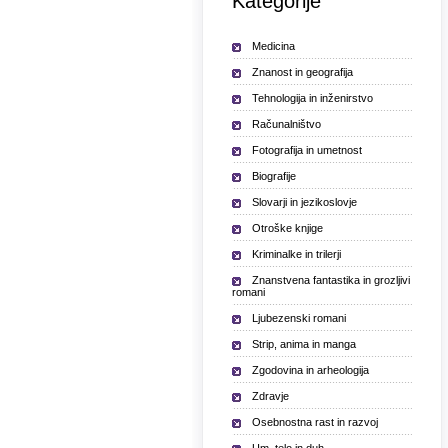
Kategorije
Medicina
Znanost in geografija
Tehnologija in inženirstvo
Računalništvo
Fotografija in umetnost
Biografije
Slovarji in jezikoslovje
Otroške knjige
Kriminalke in trilerji
Znanstvena fantastika in grozljivi
romani
Ljubezenski romani
Strip, anima in manga
Zgodovina in arheologija
Zdravje
Osebnostna rast in razvoj