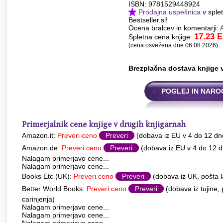
ISBN: 9781529448924
Prodajna uspešnica
v splet
Bestseller.si!
Ocena bralcev in komentarji:
17.23
E
Spletna cena knjige:
(cena osvežena dne 06.08.2026)
Brezplačna dostava knjige 
POGLEJ IN NARO
Primerjalnik cene knjige v drugih knjigarnah
Amazon.it:
Preveri ceno
Preveri
(dobava iz EU v 4 do 12 dn
Amazon.de:
Preveri ceno
Preveri
(dobava iz EU v 4 do 12 d
Nalagam primerjavo cene...
Nalagam primerjavo cene...
Books Etc (UK):
Preveri ceno
Preveri
(dobava iz UK, pošta l
Better World Books:
Preveri ceno
Preveri
(dobava iz tujine,
carinjenja)
Nalagam primerjavo cene...
Nalagam primerjavo cene...