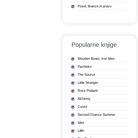
Posel, finance in pravo
Popularne knjige
Wooden Boats, Iron Men
Pachinko
The Source
Little Stranger
Ross Poldark
Alchemy
Cured
Second Chance Summer
Idiot
Lilith