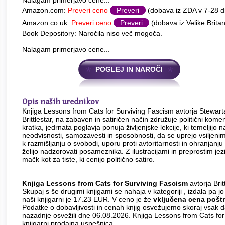
Nalagam primerjavo cene...
Amazon.com:
Preveri ceno
Preveri
(dobava iz ZDA v 7-28 
Amazon.co.uk:
Preveri ceno
Preveri
(dobava iz Velike Britan
Book Depository: Naročila niso več mogoča.
Nalagam primerjavo cene...
POGLEJ IN NAROČI
Opis naših urednikov
Knjiga Lessons from Cats for Surviving Fascism avtorja Stewar
Brittlestar, na zabaven in satiričen način združuje politični kom
kratka, jedrnata poglavja ponuja življenjske lekcije, ki temeljijo 
neodvisnosti, samozavesti in sposobnosti, da se uprejo vsiljeni
k razmišljanju o svobodi, uporu proti avtoritarnosti in ohranjanj
želijo nadzorovati posameznika. Z ilustracijami in preprostim jez
mačk kot za tiste, ki cenijo politično satiro.
Knjiga Lessons from Cats for Surviving Fascism
avtorja Brit
Skupaj s še drugimi knjigami se nahaja v kategoriji , izdala pa jo
naši knjigarni je 17.23 EUR. V ceno je že
vključena cena pošt
Podatke o dobavljivosti in cenah knjig osvežujemo skoraj vsak 
nazadnje osvežili dne 06.08.2026. Knjiga Lessons from Cats for
knjigarni prodajna uspešnica.