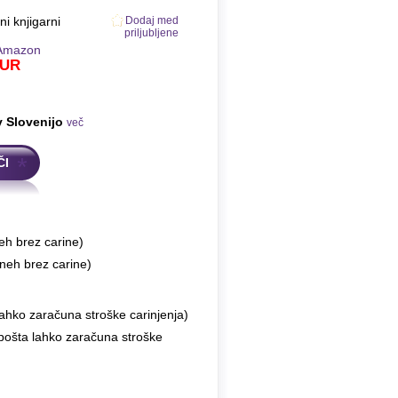
ni knjigarni
Dodaj med
priljubljene
Amazon
UR
v Slovenijo
več
ČI
eh brez carine)
neh brez carine)
ahko zaračuna stroške carinjenja)
 pošta lahko zaračuna stroške