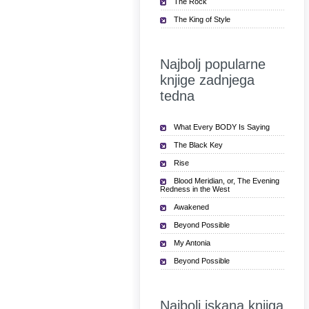
The Rock
The King of Style
Najbolj popularne
knjige zadnjega
tedna
What Every BODY Is Saying
The Black Key
Rise
Blood Meridian, or, The Evening
Redness in the West
Awakened
Beyond Possible
My Antonia
Beyond Possible
Najbolj iskana knjiga