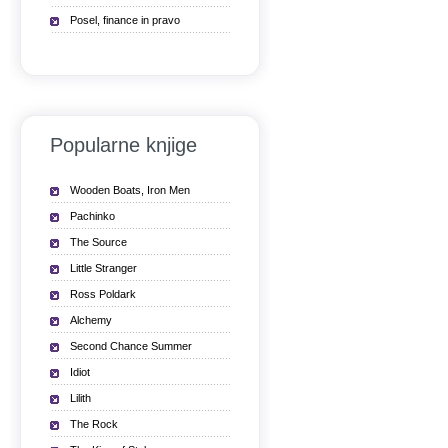
Posel, finance in pravo
Popularne knjige
Wooden Boats, Iron Men
Pachinko
The Source
Little Stranger
Ross Poldark
Alchemy
Second Chance Summer
Idiot
Lilith
The Rock