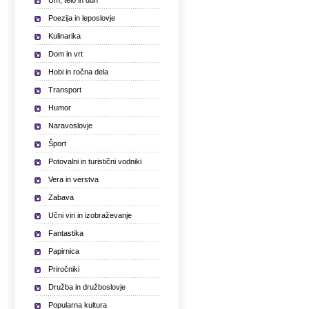
Um, telo in duh
Poezija in leposlovje
Kulinarika
Dom in vrt
Hobi in ročna dela
Transport
Humor
Naravoslovje
Šport
Potovalni in turistični vodniki
Vera in verstva
Zabava
Učni viri in izobraževanje
Fantastika
Papirnica
Priročniki
Družba in družboslovje
Popularna kultura