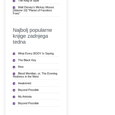
The King of Style
Walt Disney's Mickey Mouse.
[Volume 10] "Planet of Faceless
Foes"
Najbolj popularne
knjige zadnjega
tedna
What Every BODY Is Saying
The Black Key
Rise
Blood Meridian, or, The Evening
Redness in the West
Awakened
Beyond Possible
My Antonia
Beyond Possible