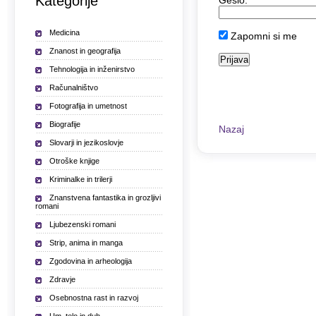
Kategorije
Geslo:
Medicina
Zapomni si me
Znanost in geografija
Tehnologija in inženirstvo
Računalništvo
Fotografija in umetnost
Biografije
Nazaj
Slovarji in jezikoslovje
Otroške knjige
Kriminalke in trilerji
Znanstvena fantastika in grozljivi
romani
Ljubezenski romani
Strip, anima in manga
Zgodovina in arheologija
Zdravje
Osebnostna rast in razvoj