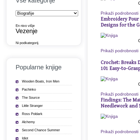
Vse kategorije
Prikaži podrobnosti
Embroidery Pour 
Designs for the 
En nivo višje
Vezenje
Ni podkategorij.
Prikaži podrobnosti
Crochet: Breaks 
Popularne knjige
101 Easy-to-Gras
Wooden Boats, Iron Men
Pachinko
Prikaži podrobnosti
The Source
Findings: The Mat
Needlework and 
Little Stranger
Ross Poldark
Alchemy
Second Chance Summer
Prikaži podrobnosti
Idiot