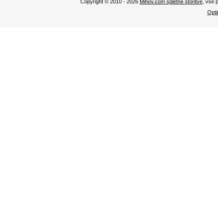
Copyright © 2010 - 2026
Mihov.com spletne storitve
, vse 
Opti