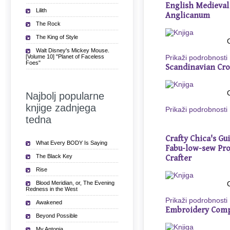
English Medieval
Lilith
Anglicanum
The Rock
The King of Style
Walt Disney's Mickey Mouse.
[Volume 10] "Planet of Faceless
Prikaži podrobnosti
Foes"
Scandinavian Cro
Najbolj popularne
knjige zadnjega
Prikaži podrobnosti
tedna
Crafty Chica's Gu
What Every BODY Is Saying
Fabu-low-sew Pro
The Black Key
Crafter
Rise
Blood Meridian, or, The Evening
Redness in the West
Prikaži podrobnosti
Awakened
Embroidery Com
Beyond Possible
My Antonia