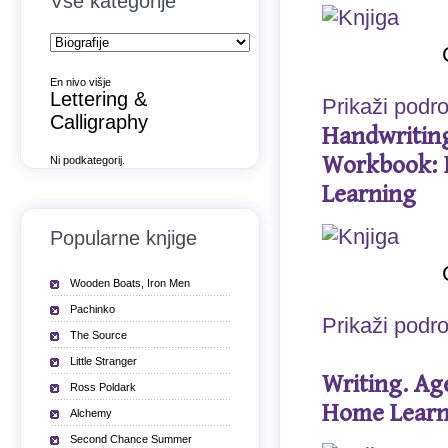
Vse kategorije
En nivo višje
Lettering &
Prikaži podr
Calligraphy
Handwriting
Workbook: 
Ni podkategorij.
Learning
Popularne knjige
Wooden Boats, Iron Men
Pachinko
Prikaži podr
The Source
Little Stranger
Writing. Age
Ross Poldark
Home Learn
Alchemy
Second Chance Summer