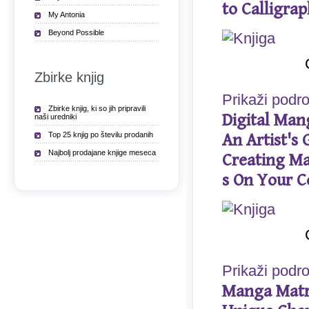
to Calligra
My Antonia
Beyond Possible
Zbirke knjig
Prikaži podr
Zbirke knjig, ki so jih pripravili
Digital Ma
naši uredniki
Top 25 knjig po številu prodanih
An Artist's 
Najbolj prodajane knjige meseca
Creating Ma
s On Your 
Prikaži podr
Manga Matri