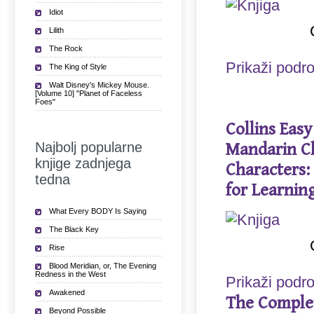
Idiot
Lilith
The Rock
Prikaži podr
The King of Style
Walt Disney's Mickey Mouse.
[Volume 10] "Planet of Faceless
Foes"
Collins Easy
Najbolj popularne
Mandarin C
knjige zadnjega
Characters:
tedna
for Learnin
What Every BODY Is Saying
The Black Key
Rise
Blood Meridian, or, The Evening
Redness in the West
Prikaži podr
Awakened
The Complet
Beyond Possible