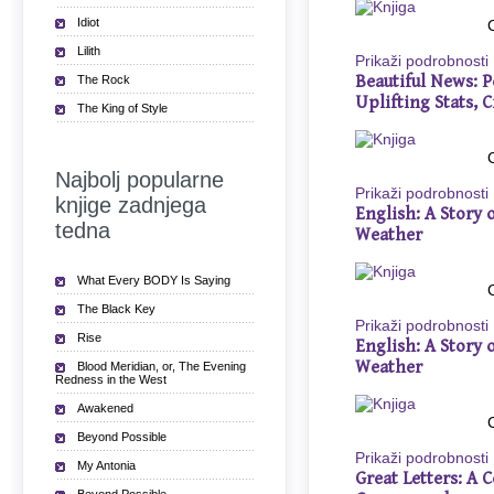
Idiot
Lilith
Prikaži podrobnosti
Beautiful News: P
The Rock
Uplifting Stats, C
The King of Style
Najbolj popularne
Prikaži podrobnosti
knjige zadnjega
English: A Story
tedna
Weather
What Every BODY Is Saying
The Black Key
Prikaži podrobnosti
Rise
English: A Story
Weather
Blood Meridian, or, The Evening
Redness in the West
Awakened
Beyond Possible
Prikaži podrobnosti
My Antonia
Great Letters: A 