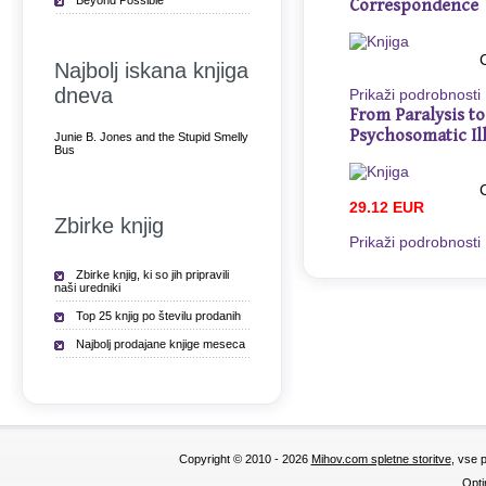
Beyond Possible
Correspondence
Najbolj iskana knjiga
dneva
Prikaži podrobnosti
From Paralysis to
Psychosomatic Il
Junie B. Jones and the Stupid Smelly
Bus
29.12 EUR
Zbirke knjig
Prikaži podrobnosti
Zbirke knjig, ki so jih pripravili
naši uredniki
Top 25 knjig po številu prodanih
Najbolj prodajane knjige meseca
Copyright © 2010 - 2026
Mihov.com spletne storitve
, vse 
Opti