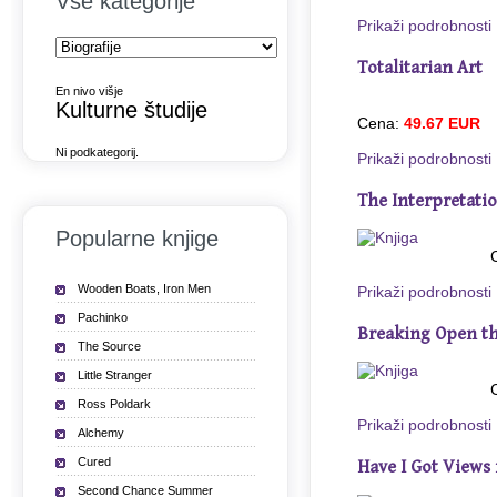
Vse kategorije
Prikaži podrobnosti
Totalitarian Art
En nivo višje
Kulturne študije
Cena:
49.67 EUR
Ni podkategorij.
Prikaži podrobnosti
The Interpretatio
Popularne knjige
Wooden Boats, Iron Men
Prikaži podrobnosti
Pachinko
Breaking Open t
The Source
Little Stranger
Ross Poldark
Prikaži podrobnosti
Alchemy
Cured
Have I Got Views 
Second Chance Summer